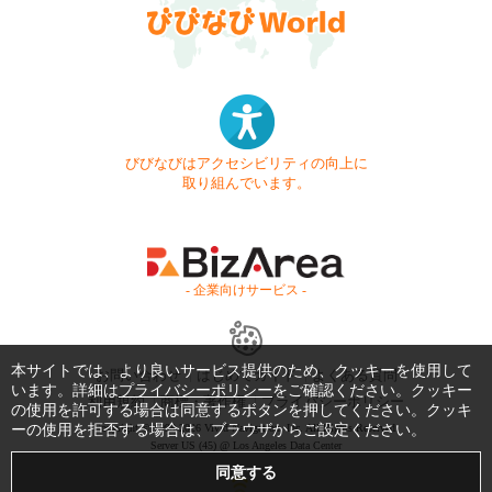
びびなびはアクセシビリティの向上に
取り組んでいます。
- 企業向けサービス -
本サイトでは、より良いサービス提供のため、クッキーを使用して
お問い合わせ
はじめてガイド
よくある質問
います。詳細は
プライバシーポリシー
をご確認ください。クッキー
利用規約
商標・著作権
プライバシーポリシー
の使用を許可する場合は同意するボタンを押してください。クッキ
ーの使用を拒否する場合は、ブラウザからご設定ください。
Copyright © 1999-2026 Vivid Navigation, Inc. All Rights Reserved.
Server US (45) @ Los Angeles Data Center