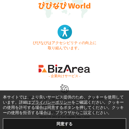
びびなびはアクセシビリティの向上に
取り組んでいます。
- 企業向けサービス -
本サイトでは、より良いサービス提供のため、クッキーを使用して
お問い合わせ
はじめてガイド
よくある質問
います。詳細は
プライバシーポリシー
をご確認ください。クッキー
利用規約
商標・著作権
プライバシーポリシー
の使用を許可する場合は同意するボタンを押してください。クッキ
ーの使用を拒否する場合は、ブラウザからご設定ください。
Copyright © 1999-2026 Vivid Navigation, Inc. All Rights Reserved.
Server US (45) @ Los Angeles Data Center