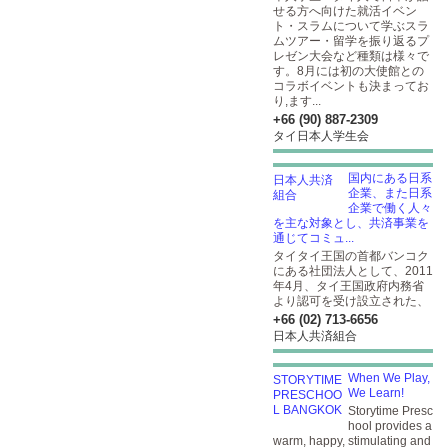
せる方へ向けた就活イベン
ト・スラムについて学ぶスラ
ムツアー・留学を振り返るプ
レゼン大会など種類は様々で
す。8月には初の大使館との
コラボイベントも決まってお
り,ます...
+66 (90) 887-2309
タイ日本人学生会
国内にある日系
企業、また日系
企業で働く人々
を主な対象とし、共済事業を
通じてコミュ...
タイタイ王国の首都バンコク
にある社団法人として、2011
年4月、タイ王国政府内務省
より認可を受け設立された、
+66 (02) 713-6656
日本人共済組合
When We Play,
We Learn!
Storytime Presc
hool provides a
warm, happy, stimulating and