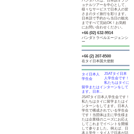
パンダバスは、日本語オプシ
ョナルツアーを中心として、
様々なサービスで日本人の皆
さまのタイ旅行を彩ります。
日本語で予約から当日の観光
まですべて完結OK！お気軽
にお問い合わせください。
+66 (02) 632-9914
パンダトラベルエージェンシ
ー
+66 (2) 207-8500
在タイ日本国大使館
JSATタイ日本
人学生会です！
私たちはタイに
留学またはインターンをして
ます。日本...
JSATタイ日本人学生会です！
私たちはタイに留学またはイ
ンターンをしてます。日本人
学生で構成されている学生会
です！当団体は主に学生様ま
たは企業様のニーズにお応え
してこれまでイベントを開催
して参りました。例えば、日
本人学生・タイ人で日本が話