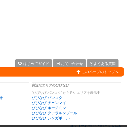
はじめてガイド
お問い合わせ
よくある質問
このページのトップへ
身近なエリアのびびなび
"びびなび バンコク" から近いエリアを表示中
せ
びびなび バンコク
びびなび チェンマイ
びびなび ホーチミン
びびなび クアラルンプール
びびなび シンガポール
他エリアのびびなびはこちらから