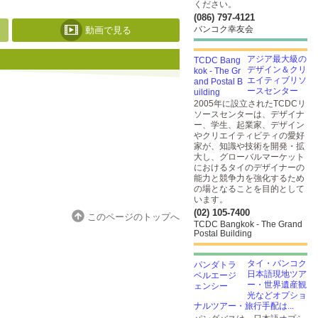
ください。
(086) 797-4121
バンコク幸友会
動画で見る
アジア最大級の
デザイン＆クリ
エイティブリソ
ースセンター
2005年に設立されたTCDCリ
ソースセンターは、デザイナ
ー、学生、起業家、デザイン
やクリエイティビティの愛好
家が、知識や技術を開発・拡
大し、グローバルマーケット
におけるタイのデザイナーの
能力と競争力を強化するため
の場となることを目的として
います。
(02) 105-7400
このページのトップへ
TCDC Bangkok - The Grand
Postal Building
タイ・バンコク
日本語現地ツア
ー・世界遺産観
光などオプショ
ナルツアー・旅行手配は...