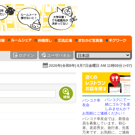
ログイン
ユーザパネル
2026年(令和8年) 8月7日金曜日 AM 11時08分 (+07)
バンコクにて一
緒にゴルフを楽
しみませんか？
お気軽にご連絡ください！
バンコク幸友会では、新規会
員を募集しています。初心
者。老若男女。旅行者。先客
万来です。お気軽に、ご連絡