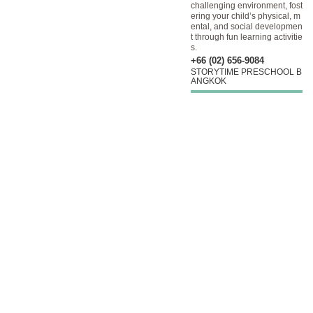
challenging environment, fost
ering your child’s physical, m
ental, and social developmen
t through fun learning activitie
s.
+66 (02) 656-9084
STORYTIME PRESCHOOL B
ANGKOK