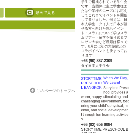
学生で構成されている学生会
です！当団体は主に学生様ま
たは企業様のニーズにお応え
動画で見る
してこれまでイベントを開催
して参りました。例えば、日
本人学生・タイ人で日本が話
せる方へ向けた就活イベン
ト・スラムについて学ぶスラ
ムツアー・留学を振り返るプ
レゼン大会など種類は様々で
す。8月には初の大使館との
コラボイベントも決まってお
り,ます...
+66 (90) 887-2309
タイ日本人学生会
When We Play,
We Learn!
Storytime Presc
このページのトップへ
hool provides a
warm, happy, stimulating and
challenging environment, fost
ering your child’s physical, m
ental, and social developmen
t through fun learning activitie
s.
+66 (02) 656-9084
STORYTIME PRESCHOOL B