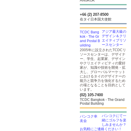
ANGKOK
+66 (2) 207-8500
在タイ日本国大使館
アジア最大級の
デザイン＆クリ
エイティブリソ
ースセンター
2005年に設立されたTCDCリ
ソースセンターは、デザイナ
ー、学生、起業家、デザイン
やクリエイティビティの愛好
家が、知識や技術を開発・拡
大し、グローバルマーケット
におけるタイのデザイナーの
能力と競争力を強化するため
の場となることを目的として
います。
(02) 105-7400
TCDC Bangkok - The Grand
Postal Building
バンコクにて一
緒にゴルフを楽
しみませんか？
お気軽にご連絡ください！