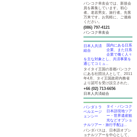
バンコク幸友会では、新規会
員を募集しています。初心
者。老若男女。旅行者。先客
万来です。お気軽に、ご連絡
ください。
(086) 797-4121
バンコク幸友会
国内にある日系
企業、また日系
企業で働く人々
を主な対象とし、共済事業を
通じてコミュ...
タイタイ王国の首都バンコク
にある社団法人として、2011
年4月、タイ王国政府内務省
より認可を受け設立された、
+66 (02) 713-6656
日本人共済組合
タイ・バンコク
日本語現地ツア
ー・世界遺産観
光などオプショ
ナルツアー・旅行手配は...
パンダバスは、日本語オプシ
ョナルツアーを中心として、