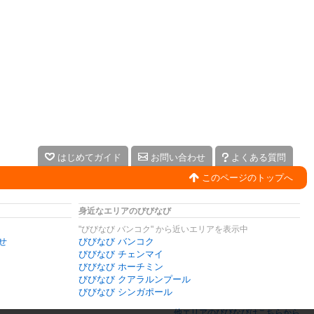
はじめてガイド
お問い合わせ
よくある質問
このページのトップへ
身近なエリアのびびなび
"びびなび バンコク" から近いエリアを表示中
せ
びびなび バンコク
びびなび チェンマイ
びびなび ホーチミン
びびなび クアラルンプール
びびなび シンガポール
他エリアのびびなびはこちらから