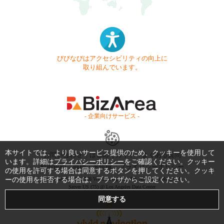
びびなびはアクセシビリティの向上に
取り組んでいます。
- 企業向けサービス -
本サイトでは、より良いサービス提供のため、クッキーを使用して
お問い合わせ
はじめてガイド
よくある質問
います。詳細は
プライバシーポリシー
をご確認ください。クッキー
利用規約
商標・著作権
プライバシーポリシー
の使用を許可する場合は同意するボタンを押してください。クッキ
ーの使用を拒否する場合は、ブラウザからご設定ください。
Copyright © 1999-2026 Vivid Navigation, Inc. All Rights Reserved.
Server US (75) @ Los Angeles Data Center