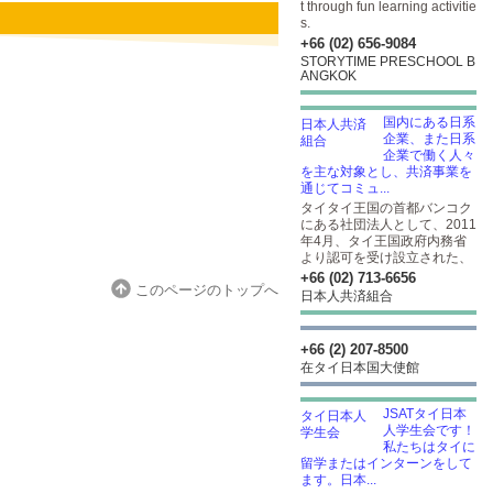
t through fun learning activitie
s.
+66 (02) 656-9084
STORYTIME PRESCHOOL B
ANGKOK
国内にある日系
企業、また日系
企業で働く人々
を主な対象とし、共済事業を
通じてコミュ...
タイタイ王国の首都バンコク
にある社団法人として、2011
年4月、タイ王国政府内務省
より認可を受け設立された、
+66 (02) 713-6656
このページのトップへ
日本人共済組合
+66 (2) 207-8500
在タイ日本国大使館
JSATタイ日本
人学生会です！
私たちはタイに
留学またはインターンをして
ます。日本...