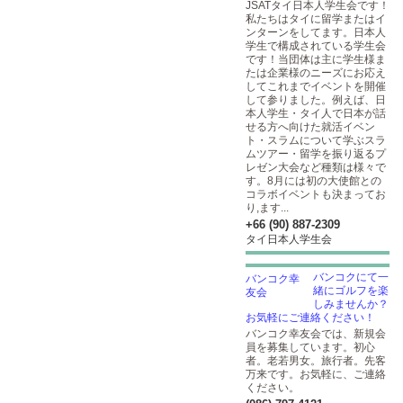
JSATタイ日本人学生会です！
私たちはタイに留学またはイ
ンターンをしてます。日本人
学生で構成されている学生会
です！当団体は主に学生様ま
たは企業様のニーズにお応え
してこれまでイベントを開催
して参りました。例えば、日
本人学生・タイ人で日本が話
せる方へ向けた就活イベン
ト・スラムについて学ぶスラ
ムツアー・留学を振り返るプ
レゼン大会など種類は様々で
す。8月には初の大使館との
コラボイベントも決まってお
り,ます...
+66 (90) 887-2309
タイ日本人学生会
バンコクにて一
緒にゴルフを楽
しみませんか？
お気軽にご連絡ください！
バンコク幸友会では、新規会
員を募集しています。初心
者。老若男女。旅行者。先客
万来です。お気軽に、ご連絡
ください。