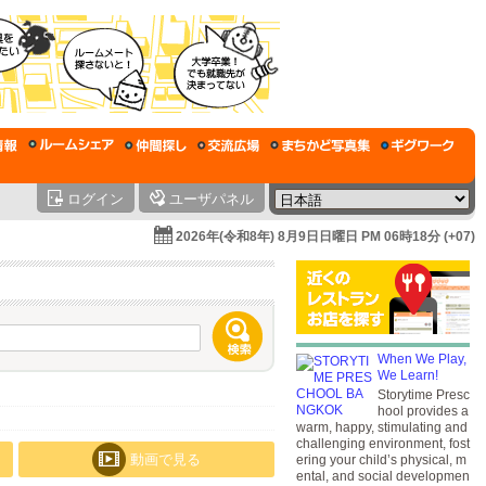
ログイン
ユーザパネル
2026年(令和8年) 8月9日日曜日 PM 06時18分 (+07)
When We Play,
We Learn!
Storytime Presc
hool provides a
warm, happy, stimulating and
challenging environment, fost
動画で見る
ering your child’s physical, m
ental, and social developmen