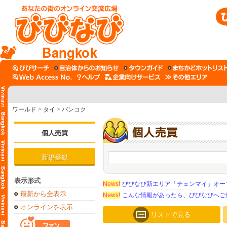
Bangkok
ワールド
>
タイ
>
バンコク
個人売買
新規登録
表示形式
News!
びびなび新エリア「チェンマイ」オー
最新から全表示
News!
こんな情報があったら、びびなびへご
オンラインを表示
リストで見る