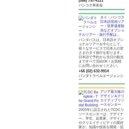
(086) 797-4121
バンコク幸友会
タイ・バンコク
日本語現地ツア
ー・世界遺産観
光などオプショ
ナルツアー・旅行手配は...
パンダバスは、日本語オプシ
ョナルツアーを中心として、
様々なサービスで日本人の皆
さまのタイ旅行を彩ります。
日本語で予約から当日の観光
まですべて完結OK！お気軽
にお問い合わせください。
+66 (02) 632-9914
パンダトラベルエージェンシ
ー
アジア最大級の
デザイン＆クリ
エイティブリソ
ースセンター
2005年に設立されたTCDCリ
ソースセンターは、デザイナ
ー、学生、起業家、デザイン
やクリエイティビティの愛好
家が、知識や技術を開発・拡