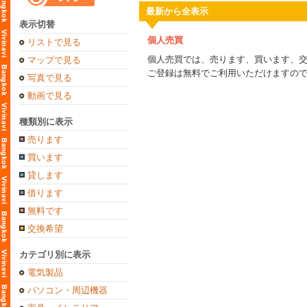
最新から全表示
表示切替
個人売買
リストで見る
個人売買では、売ります、買います、
マップで見る
ご登録は無料でご利用いただけますの
写真で見る
動画で見る
種類別に表示
売ります
買います
貸します
借ります
無料です
交換希望
カテゴリ別に表示
電気製品
パソコン・周辺機器