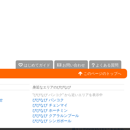
はじめてガイド
お問い合わせ
よくある質問
このページのトップへ
身近なエリアのびびなび
"びびなび バンコク" から近いエリアを表示中
せ
びびなび バンコク
びびなび チェンマイ
びびなび ホーチミン
びびなび クアラルンプール
びびなび シンガポール
他エリアのびびなびはこちらから