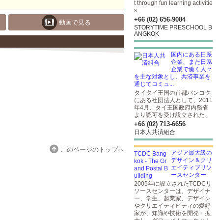
t through fun learning activitie
s.
+66 (02) 656-9084
動画で見る
STORYTIME PRESCHOOL B
ANGKOK
国内にある日系
企業、また日系
企業で働く人々
を主な対象とし、共済事業を
通じてコミュ...
タイタイ王国の首都バンコク
にある社団法人として、2011
年4月、タイ王国政府内務省
より認可を受け設立された、
+66 (02) 713-6656
日本人共済組合
このページのトップへ
アジア最大級の
デザイン＆クリ
エイティブリソ
ースセンター
2005年に設立されたTCDCリ
ソースセンターは、デザイナ
ー、学生、起業家、デザイン
やクリエイティビティの愛好
家が、知識や技術を開発・拡