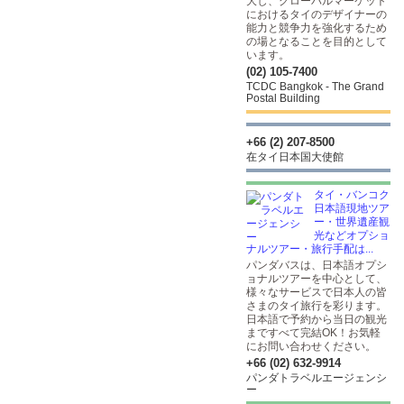
大し、グローバルマーケット
におけるタイのデザイナーの
能力と競争力を強化するため
の場となることを目的として
います。
(02) 105-7400
TCDC Bangkok - The Grand
Postal Building
+66 (2) 207-8500
在タイ日本国大使館
タイ・バンコク
日本語現地ツア
ー・世界遺産観
光などオプショ
ナルツアー・旅行手配は...
パンダバスは、日本語オプシ
ョナルツアーを中心として、
様々なサービスで日本人の皆
さまのタイ旅行を彩ります。
日本語で予約から当日の観光
まですべて完結OK！お気軽
にお問い合わせください。
+66 (02) 632-9914
パンダトラベルエージェンシ
ー