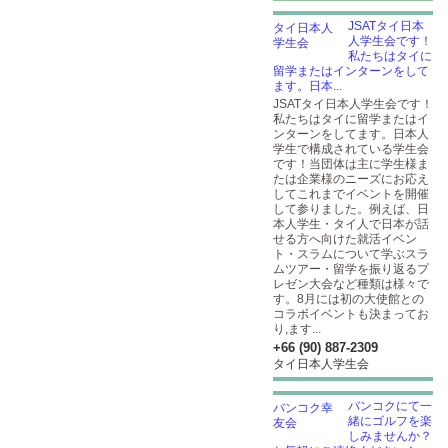
JSATタイ日本
人学生会です！
私たちはタイに
留学またはインターンをして
ます。日本...
JSATタイ日本人学生会です！
私たちはタイに留学またはイ
ンターンをしてます。日本人
学生で構成されている学生会
です！当団体は主に学生様ま
たは企業様のニーズにお応え
してこれまでイベントを開催
して参りました。例えば、日
本人学生・タイ人で日本が話
せる方へ向けた就活イベン
ト・スラムについて学ぶスラ
ムツアー・留学を振り返るプ
レゼン大会など種類は様々で
す。8月には初の大使館との
コラボイベントも決まってお
り,ます...
+66 (90) 887-2309
タイ日本人学生会
バンコクにて一
緒にゴルフを楽
しみませんか？