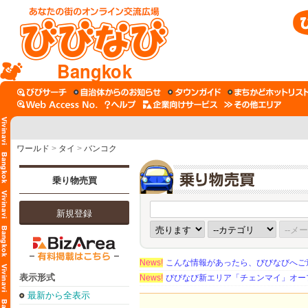
Bangkok
ワールド
>
タイ
>
バンコク
乗り物売買
新規登録
News!
こんな情報があったら、びびなびへご
表示形式
News!
びびなび新エリア「チェンマイ」オー
最新から全表示