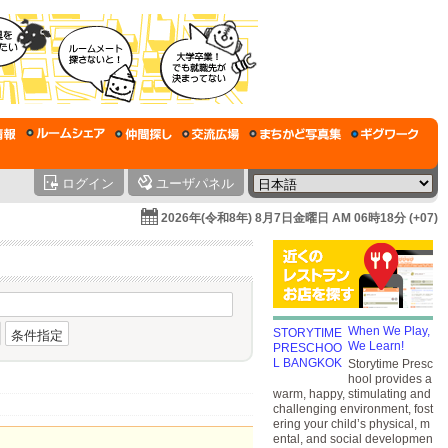
ログイン
ユーザパネル
2026年(令和8年) 8月7日金曜日 AM 06時18分 (+07)
When We Play,
条件指定
We Learn!
Storytime Presc
hool provides a
warm, happy, stimulating and
challenging environment, fost
ering your child’s physical, m
ental, and social developmen