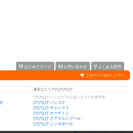
はじめてガイド
お問い合わせ
よくある質問
このページのトップへ
身近なエリアのびびなび
"びびなび バンコク" から近いエリアを表示中
せ
びびなび バンコク
びびなび チェンマイ
びびなび ホーチミン
びびなび クアラルンプール
びびなび シンガポール
他エリアのびびなびはこちらから