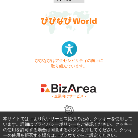
びびなびはアクセシビリティの向上に
取り組んでいます。
- 企業向けサービス -
本サイトでは、より良いサービス提供のため、クッキーを使用して
お問い合わせ
はじめてガイド
よくある質問
います。詳細は
プライバシーポリシー
をご確認ください。クッキー
利用規約
商標・著作権
プライバシーポリシー
の使用を許可する場合は同意するボタンを押してください。クッキ
ーの使用を拒否する場合は、ブラウザからご設定ください。
Copyright © 1999-2026 Vivid Navigation, Inc. All Rights Reserved.