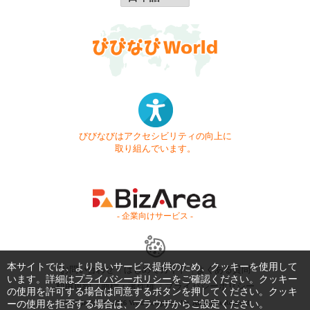
びびなびはアクセシビリティの向上に
取り組んでいます。
- 企業向けサービス -
本サイトでは、より良いサービス提供のため、クッキーを使用して
お問い合わせ
はじめてガイド
よくある質問
います。詳細は
プライバシーポリシー
をご確認ください。クッキー
利用規約
商標・著作権
プライバシーポリシー
の使用を許可する場合は同意するボタンを押してください。クッキ
ーの使用を拒否する場合は、ブラウザからご設定ください。
Copyright © 1999-2026 Vivid Navigation, Inc. All Rights Reserved.