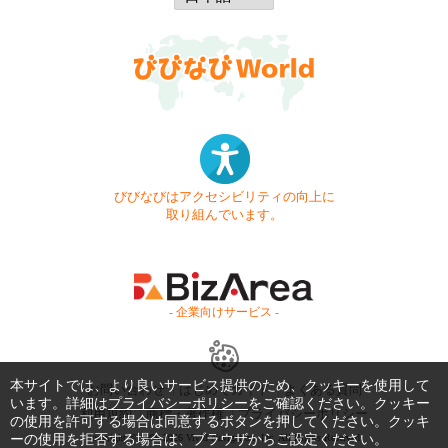
びびなびはアクセシビリティの向上に
取り組んでいます。
- 企業向けサービス -
本サイトでは、より良いサービス提供のため、クッキーを使用して
お問い合わせ
はじめてガイド
よくある質問
います。詳細は
プライバシーポリシー
をご確認ください。クッキー
利用規約
商標・著作権
プライバシーポリシー
の使用を許可する場合は同意するボタンを押してください。クッキ
ーの使用を拒否する場合は、ブラウザからご設定ください。
Copyright © 1999-2026 Vivid Navigation, Inc. All Rights Reserved.