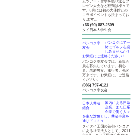
ムツアー・留学を振り返るプ
レゼン大会など種類は様々で
す。8月には初の大使館との
コラボイベントも決まってお
り,ます...
+66 (90) 887-2309
タイ日本人学生会
バンコクにて一
緒にゴルフを楽
しみませんか？
お気軽にご連絡ください！
バンコク幸友会では、新規会
員を募集しています。初心
者。老若男女。旅行者。先客
万来です。お気軽に、ご連絡
ください。
(086) 797-4121
バンコク幸友会
国内にある日系
企業、また日系
企業で働く人々
を主な対象とし、共済事業を
通じてコミュ...
タイタイ王国の首都バンコク
にある社団法人として、2011