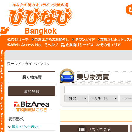
Bangkok
ワールド
>
タイ
>
バンコク
乗り物売買
新規登録
表示形式
最新から全表示
リストで見る