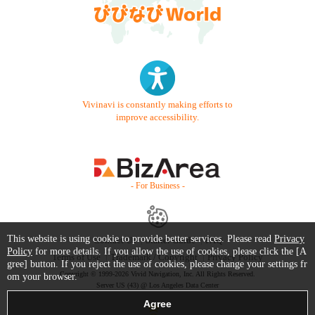
Vivinavi is constantly making efforts to
improve accessibility.
- For Business -
This website is using cookie to provide better services. Please read
Privacy
Contact Us
Starter Guide
FAQ
Policy
for more details. If you allow the use of cookies, please click the [A
Terms of Use
Trademark / Copyright
Privacy Policy
gree] button. If you reject the use of cookies, please change your settings fr
Copyright © 1999-2026 Vivid Navigation, Inc. All Rights Reserved.
om your browser.
Server US (43) @ Los Angeles Data Center