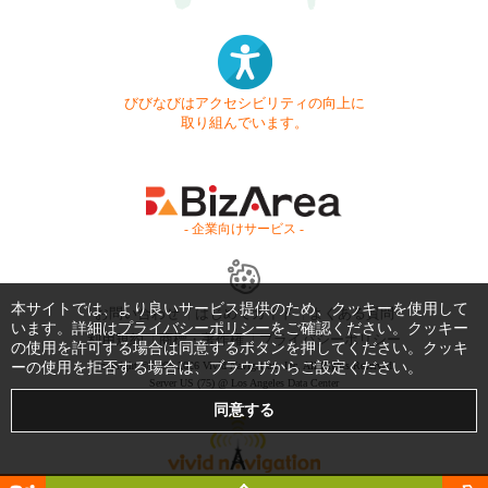
びびなびはアクセシビリティの向上に
取り組んでいます。
- 企業向けサービス -
本サイトでは、より良いサービス提供のため、クッキーを使用して
お問い合わせ
はじめてガイド
よくある質問
います。詳細は
プライバシーポリシー
をご確認ください。クッキー
利用規約
商標・著作権
プライバシーポリシー
の使用を許可する場合は同意するボタンを押してください。クッキ
ーの使用を拒否する場合は、ブラウザからご設定ください。
Copyright © 1999-2026 Vivid Navigation, Inc. All Rights Reserved.
Server US (75) @ Los Angeles Data Center