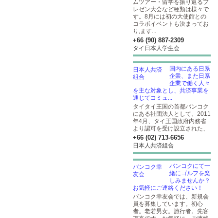
ムツアー・留学を振り返るプ
レゼン大会など種類は様々で
す。8月には初の大使館との
コラボイベントも決まってお
り,ます...
+66 (90) 887-2309
タイ日本人学生会
国内にある日系
企業、また日系
企業で働く人々
を主な対象とし、共済事業を
通じてコミュ...
タイタイ王国の首都バンコク
にある社団法人として、2011
年4月、タイ王国政府内務省
より認可を受け設立された、
+66 (02) 713-6656
日本人共済組合
バンコクにて一
緒にゴルフを楽
しみませんか？
お気軽にご連絡ください！
バンコク幸友会では、新規会
員を募集しています。初心
者。老若男女。旅行者。先客