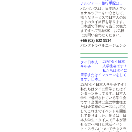
ナルツアー・旅行手配は...
パンダバスは、日本語オプシ
ョナルツアーを中心として、
様々なサービスで日本人の皆
さまのタイ旅行を彩ります。
日本語で予約から当日の観光
まですべて完結OK！お気軽
にお問い合わせください。
+66 (02) 632-9914
パンダトラベルエージェンシ
ー
JSATタイ日本
人学生会です！
私たちはタイに
留学またはインターンをして
ます。日本...
JSATタイ日本人学生会です！
私たちはタイに留学またはイ
ンターンをしてます。日本人
学生で構成されている学生会
です！当団体は主に学生様ま
たは企業様のニーズにお応え
してこれまでイベントを開催
して参りました。例えば、日
本人学生・タイ人で日本が話
せる方へ向けた就活イベン
ト・スラムについて学ぶスラ