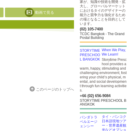
家が、知識や技術を開発・拡
大し、グローバルマーケット
におけるタイのデザイナーの
動画で見る
能力と競争力を強化するため
の場となることを目的として
います。
(02) 105-7400
TCDC Bangkok - The Grand
Postal Building
When We Play,
We Learn!
Storytime Presc
hool provides a
warm, happy, stimulating and
challenging environment, fost
ering your child’s physical, m
ental, and social developmen
t through fun learning activitie
このページのトップへ
s.
+66 (02) 656-9084
STORYTIME PRESCHOOL B
ANGKOK
タイ・バンコク
日本語現地ツア
ー・世界遺産観
光などオプショ