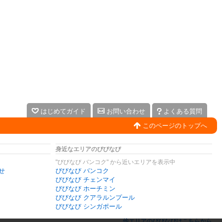
はじめてガイド
お問い合わせ
よくある質問
このページのトップへ
身近なエリアのびびなび
"びびなび バンコク" から近いエリアを表示中
せ
びびなび バンコク
びびなび チェンマイ
びびなび ホーチミン
びびなび クアラルンプール
びびなび シンガポール
他エリアのびびなびはこちらから