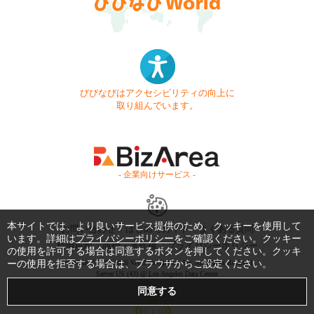
びびなびはアクセシビリティの向上に
取り組んでいます。
- 企業向けサービス -
本サイトでは、より良いサービス提供のため、クッキーを使用して
お問い合わせ
はじめてガイド
よくある質問
います。詳細は
プライバシーポリシー
をご確認ください。クッキー
利用規約
商標・著作権
プライバシーポリシー
の使用を許可する場合は同意するボタンを押してください。クッキ
Copyright © 1999-2026 Vivid Navigation, Inc. All Rights Reserved.
ーの使用を拒否する場合は、ブラウザからご設定ください。
Server US (43) @ Los Angeles Data Center