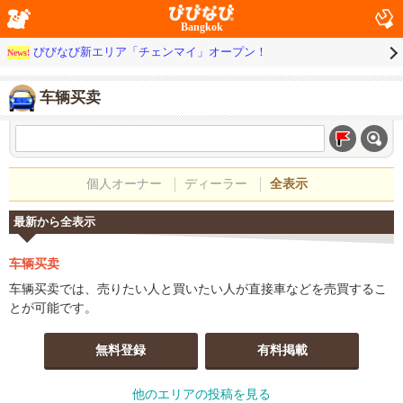
Bangkok
びびなび新エリア「チェンマイ」オープン！
News!
车辆买卖
個人オーナー
ディーラー
全表示
最新から全表示
车辆买卖
车辆买卖では、売りたい人と買いたい人が直接車などを売買するこ
とが可能です。
無料登録
有料掲載
他のエリアの投稿を見る