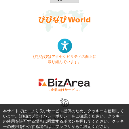
びびなびはアクセシビリティの向上に
取り組んでいます。
- 企業向けサービス -
本サイトでは、より良いサービス提供のため、クッキーを使用して
お問い合わせ
はじめてガイド
よくある質問
います。詳細は
プライバシーポリシー
をご確認ください。クッキー
利用規約
商標・著作権
プライバシーポリシー
の使用を許可する場合は同意するボタンを押してください。クッキ
ーの使用を拒否する場合は、ブラウザからご設定ください。
Copyright © 1999-2026 Vivid Navigation, Inc. All Rights Reserved.