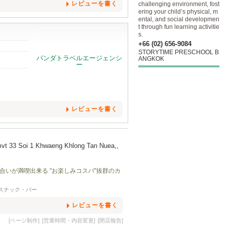
レビューを書く
challenging environment, fost
ering your child’s physical, m
ental, and social developmen
t through fun learning activitie
s.
+66 (02) 656-9084
STORYTIME PRESCHOOL B
ANGKOK
レビューを書く
vt 33 Soi 1 Khwaeng Khlong Tan Nuea,,
いが満喫出来る "お楽しみコスパ"抜群のカ
スナック・バー
レビューを書く
[ページ制作]
[営業時間・内容変更]
[閉店報告]