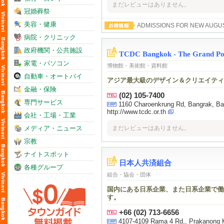
まだレビューはありません。
冠婚葬祭
美容・健康
ADMISSIONS FOR NEW AUGU
病院・クリニック
政府機関・公共施設
TCDC Bangkok - The Grand Pos
家電・パソコン
博物館・美術館・資料館
自動車・オートバイ
アジア最大級のデザイン＆クリエイティ
金融・保険
(02) 105-7400
専門サービス
1160 Charoenkrung Rd, Bangrak, Ba
http://www.tcdc.or.th
会社・工場・工業
メディア・ニュース
まだレビューはありません。
宗教
ナイトスポット
日本人共済組合
各種グループ
組合・協会・団体
国内にある日系企業、また日系企業で働
す。
+66 (02) 713-6656
4107-4109 Rama 4 Rd,, Prakanong K