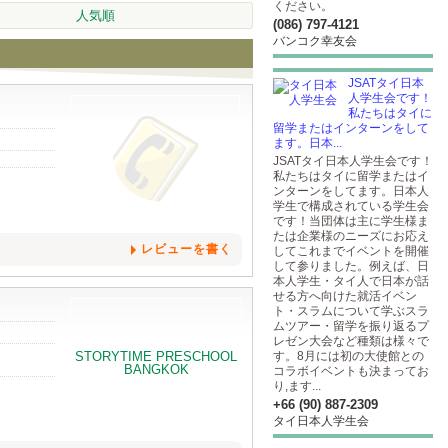
ください。
人気順
(086) 797-4121
バンコク幸友会
JSATタイ日本
人学生会です！
私たちはタイに
留学またはインターンをして
ます。日本...
JSATタイ日本人学生会です！
私たちはタイに留学またはイ
ンターンをしてます。日本人
学生で構成されている学生会
です！当団体は主に学生様ま
たは企業様のニーズにお応え
レビューを書く
してこれまでイベントを開催
して参りました。例えば、日
本人学生・タイ人で日本が話
せる方へ向けた就活イベン
ト・スラムについて学ぶスラ
ムツアー・留学を振り返るプ
レゼン大会など種類は様々で
す。8月には初の大使館との
コラボイベントも決まってお
り,ます...
+66 (90) 887-2309
タイ日本人学生会