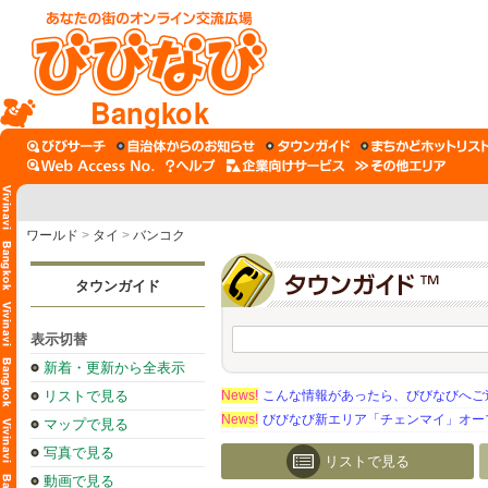
Bangkok
ワールド
>
タイ
>
バンコク
タウンガイド
表示切替
新着・更新から全表示
リストで見る
News!
こんな情報があったら、びびなびへご
News!
びびなび新エリア「チェンマイ」オー
マップで見る
写真で見る
リストで見る
動画で見る