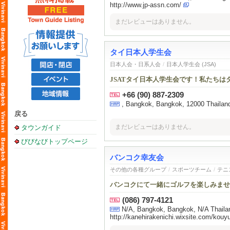
http://www.jp-assn.com/
まだレビューはありません。
タイ日本人学生会
日本人会・日系人会
/
日本人学生会 (JSA)
JSATタイ日本人学生会です！私たち
+66 (90) 887-2309
, Bangkok, Bangkok, 12000 Thailan
戻る
まだレビューはありません。
タウンガイド
びびなびトップページ
バンコク幸友会
その他の各種グループ
/
スポーツチーム
/
テニ
バンコクにて一緒にゴルフを楽しみませ
(086) 797-4121
N/A, Bangkok, Bangkok, N/A Thaila
http://kanehirakenichi.wixsite.com/kouy