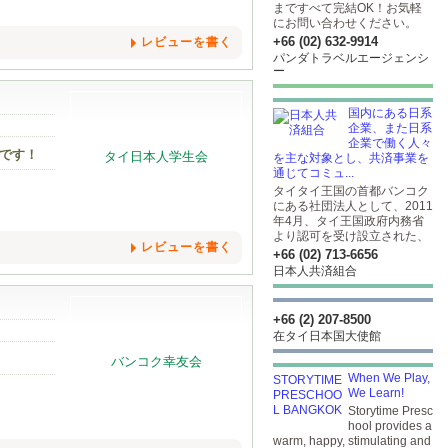
まですべて完結OK！お気軽
にお問い合わせください。
+66 (02) 632-9914
レビューを書く
パンダトラベルエージェンシ
ー
国内にある日系
企業、また日系
企業で働く人々
会です！
を主な対象とし、共済事業を
通じてコミュ...
タイタイ王国の首都バンコク
にある社団法人として、2011
年4月、タイ王国政府内務省
より認可を受け設立された、
レビューを書く
+66 (02) 713-6656
日本人共済組合
+66 (2) 207-8500
在タイ日本国大使館
When We Play,
We Learn!
Storytime Presc
hool provides a
warm, happy, stimulating and