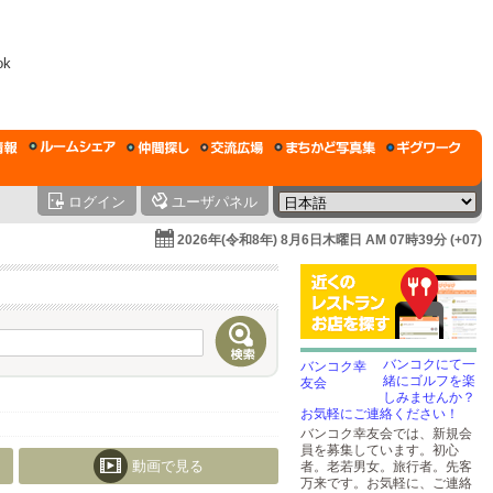
ログイン
ユーザパネル
2026年(令和8年) 8月6日木曜日 AM 07時39分 (+07)
バンコクにて一
緒にゴルフを楽
しみませんか？
お気軽にご連絡ください！
バンコク幸友会では、新規会
員を募集しています。初心
動画で見る
者。老若男女。旅行者。先客
万来です。お気軽に、ご連絡