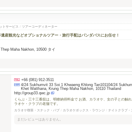
ットサービス
/
ツアーコーディネーター
界遺産観光などオプショナルツアー・旅行手配はパンダバスにお任せ！
ng Thep Maha Nakhon, 10500 タイ
+66 (081) 912-3511
4/24 Sukhumvit 33 Soi 1 Khwaeng Khlong Tan101104/24 Sukhum
Khet Watthana, Krung Thep Maha Nakhon, 10110 Thailand
http://group33.qwc.jp
くらぶ・三十三番舘は、明瞭納得料金で お酒、カラオケ、女の子との触れ合
ラオケ・クラブの老舗です。
カラオケ喫茶・スナック・パブ
/
カラオケボックス・ラウンジ
/
ナイトクラブ・
まだレビューはありません。