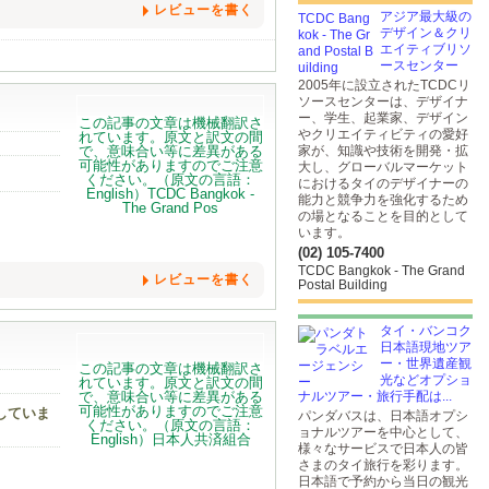
レビューを書く
アジア最大級の
デザイン＆クリ
エイティブリソ
ースセンター
2005年に設立されたTCDCリ
ソースセンターは、デザイナ
ー、学生、起業家、デザイン
やクリエイティビティの愛好
家が、知識や技術を開発・拡
大し、グローバルマーケット
におけるタイのデザイナーの
能力と競争力を強化するため
の場となることを目的として
います。
(02) 105-7400
TCDC Bangkok - The Grand
レビューを書く
Postal Building
タイ・バンコク
日本語現地ツア
ー・世界遺産観
光などオプショ
ナルツアー・旅行手配は...
していま
パンダバスは、日本語オプシ
ョナルツアーを中心として、
様々なサービスで日本人の皆
さまのタイ旅行を彩ります。
日本語で予約から当日の観光