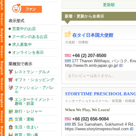
更新順
新着・更新から全表示
表示形式
営業中のお店
在タイ日本国大使館
クーポンのあるお店
大使館・領事館
求人募集中
オンラインを表示
+66 (2) 207-8500
177 Thanon Witthayu, バンコク, Kr
業種別で表示
http://www.th.emb-japan.go.jp/
レストラン・グルメ
まだレビューはありません。
ギフト・ショッピング
ファッション・アパレ
ル
STORYTIME PRESCHOOL BAN
エンターテイメント・
インターナショナルスクール
/
保育園・幼稚園
趣味・娯楽
When We Play, We Learn!
旅行・レジャー
+66 (02) 656-9084
交通・運輸
85 Soi Samaharn, Sukhumvit 4 Rd.,
生活・住まい
https://www.storytimepreschool.com
教育・習い事