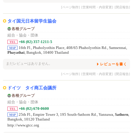
[ページ制作]
[営業時間・内容変更]
[閉店報告]
タイ国元日本留学生協会
各種グループ
組合・協会・団体
+66 (02) 357-1211-5
TEL
16th Fl., Phaholyothin Place, 408/65 Phaholyothin Rd., Samsennai,
MAP
Phayathai
, Bangkok, 10400 Thailand
まだレビューはありません。
レビューを書く
[ページ制作]
[営業時間・内容変更]
[閉店報告]
ドイツ タイ商工会議所
各種グループ
組合・協会・団体
+66 (02) 670-0600
TEL
25th Fl., Empire Tower 3, 195 South-Sathorn Rd., Yannawa,
Sathorn
,
MAP
Bangkok, 10120 Thailand
http://www.gtcc.org