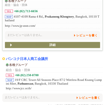
各種グループ
組合・協会・団体
+66 (02) 713-6656
TEL
4107-4109 Rama 4 Rd,,
Prakanong Klongtoey
, Bangkok, 10110 T
MAP
hailand
http://www.jp-assn.com/
まだレビューはありません。
レビューを書く
詳細
バンコク日本人商工会議所
各種グループ
組合・協会・団体
+66 (02) 250-0700
TEL
19/F CRC Tower All Seasons Place 87/2 Wireless Road Kwang Lump
MAP
ini Khet,
Pathumwan
, Bangkok, 10330 Thailand
http://www.jcc.or.th/
まだレビューはありません。
レビューを書く