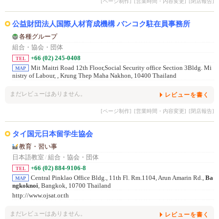
[ページ制作]
[営業時間・内容変更]
[閉店報告]
公益財団法人国際人材育成機構 バンコク駐在員事務所
各種グループ
組合・協会・団体
+66 (02) 245-0408
TEL
Mit Maitri Road 12th Floor,Social Security office Section 3Bldg. Mi
MAP
nistry of Labour,
, Krung Thep Maha Nakhon, 10400 Thailand
まだレビューはありません。
レビューを書く
[ページ制作]
[営業時間・内容変更]
[閉店報告]
タイ国元日本留学生協会
教育・習い事
日本語教室
/
組合・協会・団体
+66 (02) 884-9106-8
TEL
Central Pinklao Office Bldg., 11th Fl. Rm.1104, Arun Amarin Rd.,
Ba
MAP
ngkoknoi
, Bangkok, 10700 Thailand
http://www.ojsat.or.th
まだレビューはありません。
レビューを書く