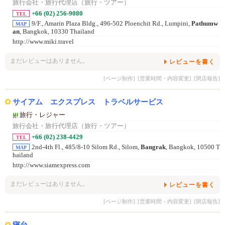
旅行会社・旅行代理店（旅行・ツアー）
+66 (02) 256-9080
TEL
9/F., Amarin Plaza Bldg., 496-502 Ploenchit Rd., Lumpini,
Pathumw
MAP
an
, Bangkok, 10330 Thailand
http://www.miki.travel
まだレビューはありません。
レビューを書く
[ページ制作]
[営業時間・内容変更]
[閉店報告]
サイアム エクスプレス トラベルサービス
旅行・レジャー
旅行会社・旅行代理店（旅行・ツアー）
+66 (02) 238-4429
TEL
2nd-4th Fl., 485/8-10 Silom Rd., Silom,
Bangrak
, Bangkok, 10500 T
MAP
hailand
http://www.siamexpress.com
まだレビューはありません。
レビューを書く
[ページ制作]
[営業時間・内容変更]
[閉店報告]
寝台