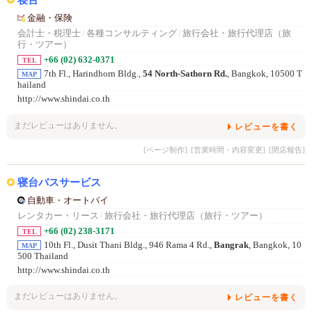
金融・保険
会計士・税理士
/
各種コンサルティング
/
旅行会社・旅行代理店（旅
行・ツアー）
+66 (02) 632-0371
TEL
7th Fl., Harindhorn Bldg.,
54 North-Sathorn Rd.
, Bangkok, 10500 T
MAP
hailand
http://www.shindai.co.th
まだレビューはありません。
レビューを書く
[ページ制作]
[営業時間・内容変更]
[閉店報告]
寝台バスサービス
自動車・オートバイ
レンタカー・リース
/
旅行会社・旅行代理店（旅行・ツアー）
+66 (02) 238-3171
TEL
10th Fl., Dusit Thani Bldg., 946 Rama 4 Rd.,
Bangrak
, Bangkok, 10
MAP
500 Thailand
http://www.shindai.co.th
まだレビューはありません。
レビューを書く