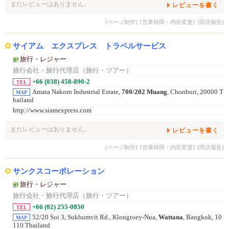
まだレビューはありません。
レビューを書く
[ページ制作]
[営業時間・内容変更]
[閉店報告]
サイアム エクスプレス トラベルサービス
旅行・レジャー
旅行会社・旅行代理店（旅行・ツアー）
+66 (038) 458-890-2
TEL
Amata Nakorn Industrial Estate,
700/202 Muang
, Chonburi, 20000 T
MAP
hailand
http://www.siamexpress.com
まだレビューはありません。
レビューを書く
[ページ制作]
[営業時間・内容変更]
[閉店報告]
サンクスコーポレーション
旅行・レジャー
旅行会社・旅行代理店（旅行・ツアー）
+66 (02) 255-0850
TEL
52/20 Soi 3, Sukhumvit Rd., Klongtoey-Nua,
Wattana
, Bangkok, 10
MAP
110 Thailand