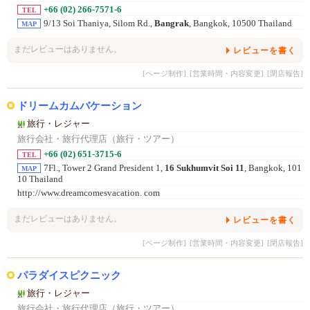
+66 (02) 266-7571-6
TEL
9/13 Soi Thaniya, Silom Rd.,
Bangrak
, Bangkok, 10500 Thailand
MAP
まだレビューはありません。
レビューを書く
[ページ制作]
[営業時間・内容変更]
[閉店報告]
ドリームカムバケーション
旅行・レジャー
旅行会社・旅行代理店（旅行・ツアー）
+66 (02) 651-3715-6
TEL
7Fl., Tower 2 Grand President 1,
16 Sukhumvit Soi 11
, Bangkok, 101
MAP
10 Thailand
http://www.dreamcomesvacation. com
まだレビューはありません。
レビューを書く
[ページ制作]
[営業時間・内容変更]
[閉店報告]
パラダイスピクニック
旅行・レジャー
旅行会社・旅行代理店（旅行・ツアー）