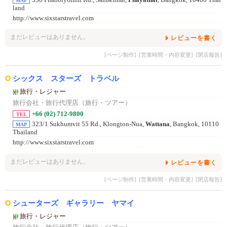
MAP
land
http://www.sixstarstravel.com
まだレビューはありません。
レビューを書く
[ページ制作]
[営業時間・内容変更]
[閉店報告]
シックス スターズ トラベル
旅行・レジャー
旅行会社・旅行代理店（旅行・ツアー）
+66 (02) 712-9800
TEL
323/1 Sukhumvit 55 Rd., Klongton-Nua,
Wattana
, Bangkok, 10110
MAP
Thailand
http://www.sixstarstravel.com
まだレビューはありません。
レビューを書く
[ページ制作]
[営業時間・内容変更]
[閉店報告]
シューターズ ギャラリー ヤマイ
旅行・レジャー