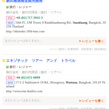
新武報徳善堂観光開発
旅行・レジャー
旅行会社・旅行代理店（旅行・ツアー）
+66 (02) 717-3941-3
TEL
10th Fl., UM Tower, 9 Ramkhamhaeng Rd.,
Suanluang
, Bangkok, 10
MAP
250 Thailand
http://shintake.10th-ban.com
まだレビューはありません。
レビューを書く
[ページ制作]
[営業時間・内容変更]
[閉店報告]
エキゾチック ツアー アンド トラベル
旅行・レジャー
旅行会社・旅行代理店（旅行・ツアー）
+66 (02) 651-0890
TEL
17/1-2 Sukhumvit 19 Rd., Klongtoey,
Wattana
, Bangkok, 10110 Th
MAP
ailand
http://www.etat.thaibis.com
まだレビューはありません。
レビューを書く
[ページ制作]
[営業時間・内容変更]
[閉店報告]