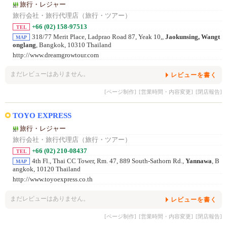
旅行・レジャー
旅行会社・旅行代理店（旅行・ツアー）
+66 (02) 158-97513
TEL
318/77 Merit Place, Ladprao Road 87, Yeak 10,,
Jaokunsing, Wangt
MAP
onglang
, Bangkok, 10310 Thailand
http://www.dreamgrowtour.com
まだレビューはありません。
レビューを書く
[ページ制作]
[営業時間・内容変更]
[閉店報告]
TOYO EXPRESS
旅行・レジャー
旅行会社・旅行代理店（旅行・ツアー）
+66 (02) 210-08437
TEL
4th Fl., Thai CC Tower, Rm. 47, 889 South-Sathorn Rd.,
Yannawa
, B
MAP
angkok, 10120 Thailand
http://www.toyoexpress.co.th
まだレビューはありません。
レビューを書く
[ページ制作]
[営業時間・内容変更]
[閉店報告]