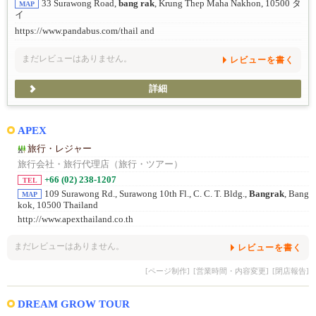
33 Surawong Road,
bang rak
, Krung Thep Maha Nakhon, 10500 タ
MAP
イ
https://www.pandabus.com/thail and
まだレビューはありません。
レビューを書く
詳細
APEX
旅行・レジャー
旅行会社・旅行代理店（旅行・ツアー）
+66 (02) 238-1207
TEL
109 Surawong Rd., Surawong 10th Fl., C. C. T. Bldg.,
Bangrak
, Bang
MAP
kok, 10500 Thailand
http://www.apexthailand.co.th
まだレビューはありません。
レビューを書く
[ページ制作]
[営業時間・内容変更]
[閉店報告]
DREAM GROW TOUR