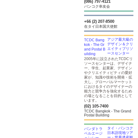
(086) 797-4121
バンコク幸友会
+66 (2) 207-8500
在タイ日本国大使館
アジア最大級の
デザイン＆クリ
エイティブリソ
ースセンター
2005年に設立されたTCDCリ
ソースセンターは、デザイナ
ー、学生、起業家、デザイン
やクリエイティビティの愛好
家が、知識や技術を開発・拡
大し、グローバルマーケット
におけるタイのデザイナーの
能力と競争力を強化するため
の場となることを目的として
います。
(02) 105-7400
TCDC Bangkok - The Grand
Postal Building
タイ・バンコク
日本語現地ツア
ー・世界遺産観