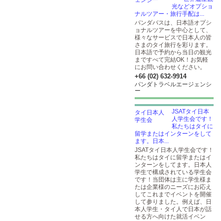
光などオプショ
ナルツアー・旅行手配は...
パンダバスは、日本語オプシ
ョナルツアーを中心として、
様々なサービスで日本人の皆
さまのタイ旅行を彩ります。
日本語で予約から当日の観光
まですべて完結OK！お気軽
にお問い合わせください。
+66 (02) 632-9914
パンダトラベルエージェンシ
ー
JSATタイ日本
人学生会です！
私たちはタイに
留学またはインターンをして
ます。日本...
JSATタイ日本人学生会です！
私たちはタイに留学またはイ
ンターンをしてます。日本人
学生で構成されている学生会
です！当団体は主に学生様ま
たは企業様のニーズにお応え
してこれまでイベントを開催
して参りました。例えば、日
本人学生・タイ人で日本が話
せる方へ向けた就活イベン