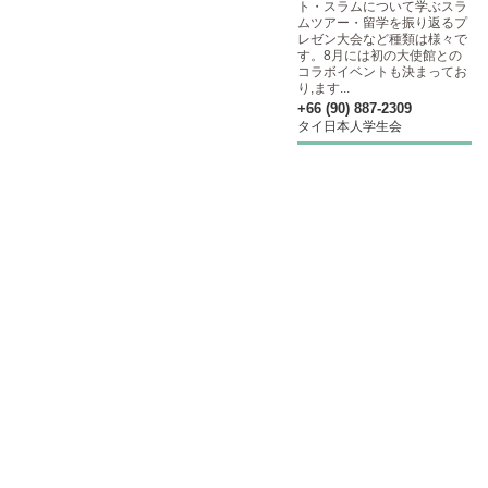
ト・スラムについて学ぶスラ
ムツアー・留学を振り返るプ
レゼン大会など種類は様々で
す。8月には初の大使館との
コラボイベントも決まってお
り,ます...
+66 (90) 887-2309
タイ日本人学生会