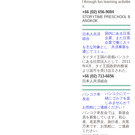
t through fun learning activitie
s.
+66 (02) 656-9084
STORYTIME PRESCHOOL B
ANGKOK
国内にある日系
企業、また日系
企業で働く人々
を主な対象とし、共済事業を
通じてコミュ...
タイタイ王国の首都バンコク
にある社団法人として、2011
年4月、タイ王国政府内務省
より認可を受け設立された、
+66 (02) 713-6656
日本人共済組合
バンコクにて一
緒にゴルフを楽
しみませんか？
お気軽にご連絡ください！
バンコク幸友会では、新規会
員を募集しています。初心
者。老若男女。旅行者。先客
万来です。お気軽に、ご連絡
ください。