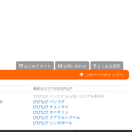
はじめてガイド
お問い合わせ
よくある質問
このページのトップへ
身近なエリアのびびなび
"びびなび バンコク" から近いエリアを表示中
せ
びびなび バンコク
びびなび チェンマイ
びびなび ホーチミン
びびなび クアラルンプール
びびなび シンガポール
他エリアのびびなびはこちらから