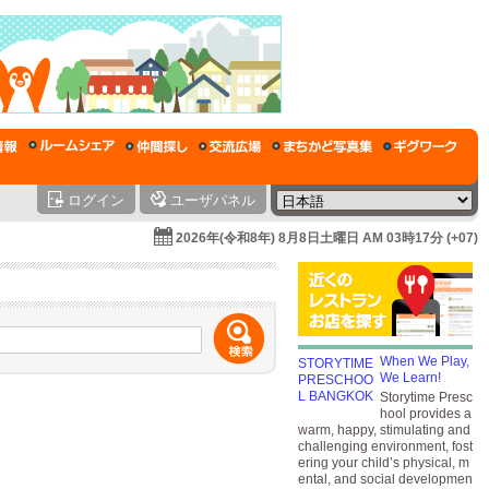
ログイン
ユーザパネル
2026年(令和8年) 8月8日土曜日 AM 03時17分 (+07)
When We Play,
We Learn!
Storytime Presc
hool provides a
warm, happy, stimulating and
challenging environment, fost
ering your child’s physical, m
ental, and social developmen