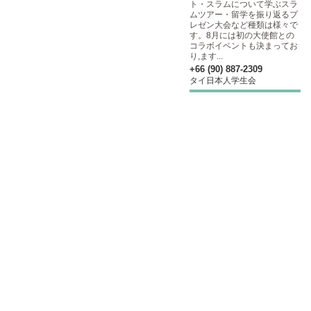
ト・スラムについて学ぶスラ
ムツアー・留学を振り返るプ
レゼン大会など種類は様々で
す。8月には初の大使館との
コラボイベントも決まってお
り,ます...
+66 (90) 887-2309
タイ日本人学生会