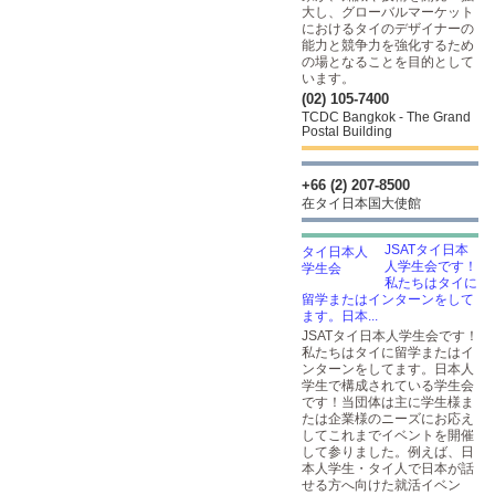
大し、グローバルマーケット
におけるタイのデザイナーの
能力と競争力を強化するため
の場となることを目的として
います。
(02) 105-7400
TCDC Bangkok - The Grand
Postal Building
+66 (2) 207-8500
在タイ日本国大使館
JSATタイ日本
人学生会です！
私たちはタイに
留学またはインターンをして
ます。日本...
JSATタイ日本人学生会です！
私たちはタイに留学またはイ
ンターンをしてます。日本人
学生で構成されている学生会
です！当団体は主に学生様ま
たは企業様のニーズにお応え
してこれまでイベントを開催
して参りました。例えば、日
本人学生・タイ人で日本が話
せる方へ向けた就活イベン