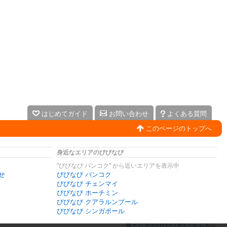
はじめてガイド
お問い合わせ
よくある質問
このページのトップへ
身近なエリアのびびなび
"びびなび バンコク" から近いエリアを表示中
せ
びびなび バンコク
びびなび チェンマイ
びびなび ホーチミン
びびなび クアラルンプール
びびなび シンガポール
他エリアのびびなびはこちらから