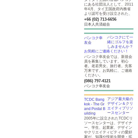
にある社団法人として、2011
年4月、タイ王国政府内務省
より認可を受け設立された、
+66 (02) 713-6656
日本人共済組合
バンコクにて一
緒にゴルフを楽
しみませんか？
お気軽にご連絡ください！
バンコク幸友会では、新規会
員を募集しています。初心
者。老若男女。旅行者。先客
万来です。お気軽に、ご連絡
ください。
(086) 797-4121
バンコク幸友会
アジア最大級の
デザイン＆クリ
エイティブリソ
ースセンター
2005年に設立されたTCDCリ
ソースセンターは、デザイナ
ー、学生、起業家、デザイン
やクリエイティビティの愛好
家が、知識や技術を開発・拡