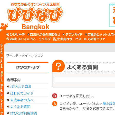
Bangkok
ワールド
>
タイ
>
バンコク
びびなびヘルプ
利用案内
びびなび CLS
はじめてガイド
ユーザ名を変更したい。
未成年者の方へ
ログイン後、ユーザパネル＞
基本設
よくある質問
こちらからユーザ名を変更できます
びびなび利用規約