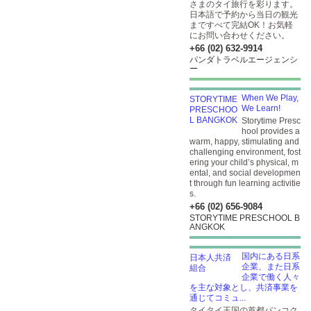
さまのタイ旅行を彩ります。
日本語で予約から当日の観光
まですべて完結OK！お気軽
にお問い合わせください。
+66 (02) 632-9914
パンダトラベルエージェンシ
ー
When We Play,
We Learn!
Storytime Presc
hool provides a
warm, happy, stimulating and
challenging environment, fost
ering your child’s physical, m
ental, and social developmen
t through fun learning activitie
s.
+66 (02) 656-9084
STORYTIME PRESCHOOL B
ANGKOK
国内にある日系
企業、また日系
企業で働く人々
を主な対象とし、共済事業を
通じてコミュ...
タイタイ王国の首都バンコク