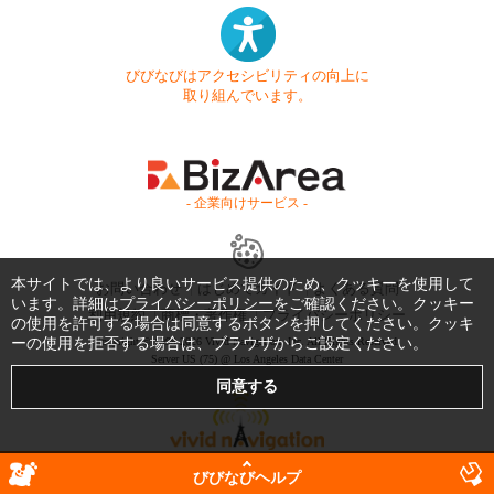
びびなびはアクセシビリティの向上に
取り組んでいます。
- 企業向けサービス -
本サイトでは、より良いサービス提供のため、クッキーを使用して
お問い合わせ
はじめてガイド
よくある質問
います。詳細は
プライバシーポリシー
をご確認ください。クッキー
利用規約
商標・著作権
プライバシーポリシー
の使用を許可する場合は同意するボタンを押してください。クッキ
ーの使用を拒否する場合は、ブラウザからご設定ください。
Copyright © 1999-2026 Vivid Navigation, Inc. All Rights Reserved.
Server US (75) @ Los Angeles Data Center
びびなびヘルプ