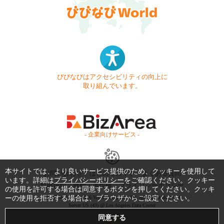
びびなびはアクセシビリティの向上に
取り組んでいます。
- 企業向けサービス -
本サイトでは、より良いサービス提供のため、クッキーを使用して
お問い合わせ
はじめてガイド
よくある質問
います。詳細は
プライバシーポリシー
をご確認ください。クッキー
利用規約
商標・著作権
プライバシーポリシー
の使用を許可する場合は同意するボタンを押してください。クッキ
ーの使用を拒否する場合は、ブラウザからご設定ください。
Copyright © 1999-2026 Vivid Navigation, Inc. All Rights Reserved.
Server US (43) @ Los Angeles Data Center