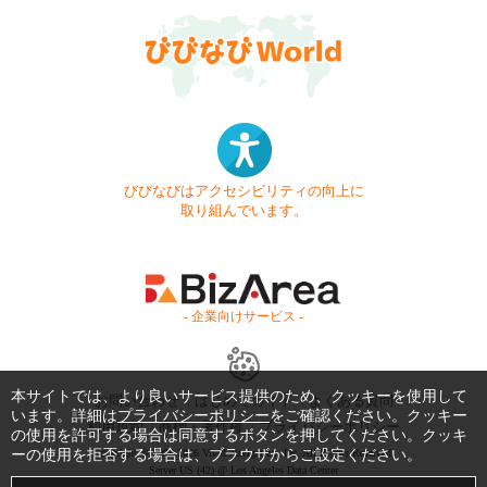
びびなびはアクセシビリティの向上に
取り組んでいます。
- 企業向けサービス -
本サイトでは、より良いサービス提供のため、クッキーを使用して
お問い合わせ
はじめてガイド
よくある質問
います。詳細は
プライバシーポリシー
をご確認ください。クッキー
利用規約
商標・著作権
プライバシーポリシー
の使用を許可する場合は同意するボタンを押してください。クッキ
ーの使用を拒否する場合は、ブラウザからご設定ください。
Copyright © 1999-2026 Vivid Navigation, Inc. All Rights Reserved.
Server US (42) @ Los Angeles Data Center