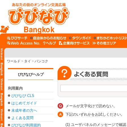
Bangkok
ワールド
>
タイ
>
バンコク
びびなびヘルプ
利用案内
びびなび CLS
はじめてガイド
メールが文字化けで読めない。
未成年者の方へ
下記のいずれかをお試しください。
よくある質問
(1) ユーザパネルのメッセージで確認
びびなび利用規約