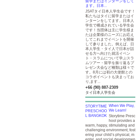
留学またはインターンをして
ます。日本...
JSATタイ日本人学生会です！
私たちはタイに留学またはイ
ンターンをしてます。日本人
学生で構成されている学生会
です！当団体は主に学生様ま
たは企業様のニーズにお応え
してこれまでイベントを開催
して参りました。例えば、日
本人学生・タイ人で日本が話
せる方へ向けた就活イベン
ト・スラムについて学ぶスラ
ムツアー・留学を振り返るプ
レゼン大会など種類は様々で
す。8月には初の大使館との
コラボイベントも決まってお
り,ます...
+66 (90) 887-2309
タイ日本人学生会
When We Play,
We Learn!
Storytime Presc
hool provides a
warm, happy, stimulating and
challenging environment, fost
ering your child’s physical, m
ental, and social developmen