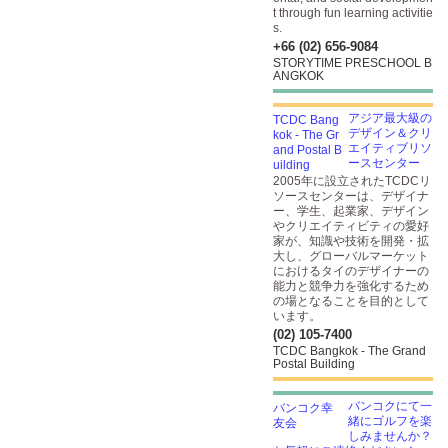
t through fun learning activitie
s.
+66 (02) 656-9084
STORYTIME PRESCHOOL B
ANGKOK
アジア最大級の
デザイン＆クリ
エイティブリソ
ースセンター
2005年に設立されたTCDCリ
ソースセンターは、デザイナ
ー、学生、起業家、デザイン
やクリエイティビティの愛好
家が、知識や技術を開発・拡
大し、グローバルマーケット
におけるタイのデザイナーの
能力と競争力を強化するため
の場となることを目的として
います。
(02) 105-7400
TCDC Bangkok - The Grand
Postal Building
バンコクにて一
緒にゴルフを楽
しみませんか？