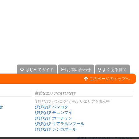
はじめてガイド
お問い合わせ
よくある質問
このページのトップへ
身近なエリアのびびなび
"びびなび バンコク" から近いエリアを表示中
せ
びびなび バンコク
びびなび チェンマイ
びびなび ホーチミン
びびなび クアラルンプール
びびなび シンガポール
他エリアのびびなびはこちらから