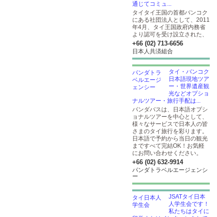
通じてコミュ...
タイタイ王国の首都バンコク
にある社団法人として、2011
年4月、タイ王国政府内務省
より認可を受け設立された、
+66 (02) 713-6656
日本人共済組合
タイ・バンコク
日本語現地ツア
ー・世界遺産観
光などオプショ
ナルツアー・旅行手配は...
パンダバスは、日本語オプシ
ョナルツアーを中心として、
様々なサービスで日本人の皆
さまのタイ旅行を彩ります。
日本語で予約から当日の観光
まですべて完結OK！お気軽
にお問い合わせください。
+66 (02) 632-9914
パンダトラベルエージェンシ
ー
JSATタイ日本
人学生会です！
私たちはタイに