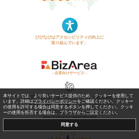
びびなびはアクセシビリティの向上に
取り組んでいます。
- 企業向けサービス -
本サイトでは、より良いサービス提供のため、クッキーを使用して
お問い合わせ
はじめてガイド
よくある質問
います。詳細は
プライバシーポリシー
をご確認ください。クッキー
利用規約
商標・著作権
プライバシーポリシー
の使用を許可する場合は同意するボタンを押してください。クッキ
ーの使用を拒否する場合は、ブラウザからご設定ください。
Copyright © 1999-2026 Vivid Navigation, Inc. All Rights Reserved.
Server US (42) @ Los Angeles Data Center