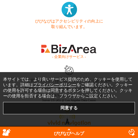
びびなびはアクセシビリティの向上に
取り組んでいます。
- 企業向けサービス -
本サイトでは、より良いサービス提供のため、クッキーを使用して
お問い合わせ
はじめてガイド
よくある質問
います。詳細は
プライバシーポリシー
をご確認ください。クッキー
利用規約
商標・著作権
プライバシーポリシー
の使用を許可する場合は同意するボタンを押してください。クッキ
ーの使用を拒否する場合は、ブラウザからご設定ください。
Copyright © 1999-2026 Vivid Navigation, Inc. All Rights Reserved.
Server US (45) @ Los Angeles Data Center
びびなびヘルプ