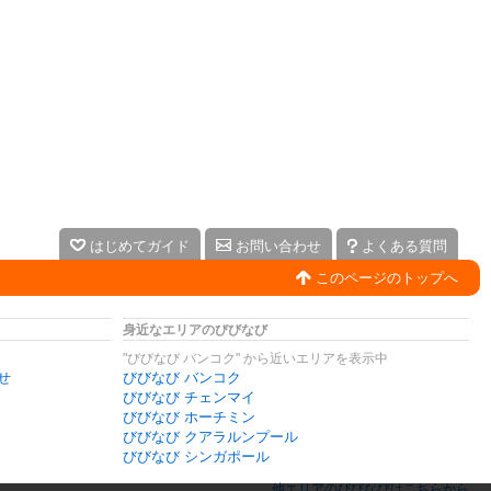
はじめてガイド
お問い合わせ
よくある質問
このページのトップへ
身近なエリアのびびなび
"びびなび バンコク" から近いエリアを表示中
せ
びびなび バンコク
びびなび チェンマイ
びびなび ホーチミン
びびなび クアラルンプール
びびなび シンガポール
他エリアのびびなびはこちらから