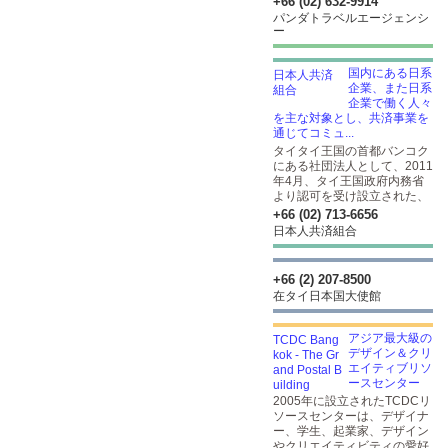
+66 (02) 632-9914
パンダトラベルエージェンシ
ー
国内にある日系
企業、また日系
企業で働く人々
を主な対象とし、共済事業を
通じてコミュ...
タイタイ王国の首都バンコク
にある社団法人として、2011
年4月、タイ王国政府内務省
より認可を受け設立された、
+66 (02) 713-6656
日本人共済組合
+66 (2) 207-8500
在タイ日本国大使館
アジア最大級の
デザイン＆クリ
エイティブリソ
ースセンター
2005年に設立されたTCDCリ
ソースセンターは、デザイナ
ー、学生、起業家、デザイン
やクリエイティビティの愛好