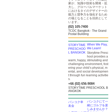
家が、知識や技術を開発・拡
大し、グローバルマーケット
におけるタイのデザイナーの
能力と競争力を強化するため
の場となることを目的として
います。
(02) 105-7400
TCDC Bangkok - The Grand
Postal Building
When We Play,
We Learn!
Storytime Presc
hool provides a
warm, happy, stimulating and
challenging environment, fost
ering your child’s physical, m
ental, and social developmen
t through fun learning activitie
s.
+66 (02) 656-9084
STORYTIME PRESCHOOL B
ANGKOK
バンコクにて一
緒にゴルフを楽
しみませんか？