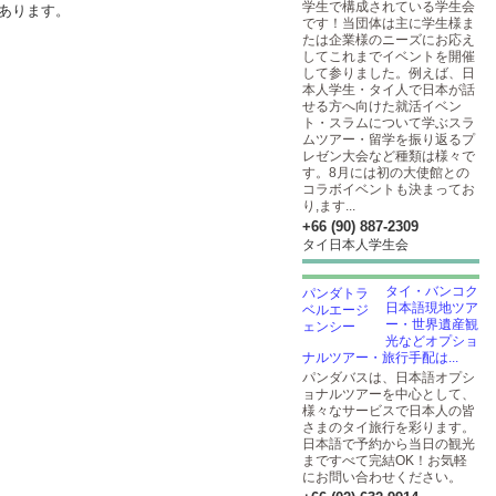
学生で構成されている学生会
あります。
です！当団体は主に学生様ま
たは企業様のニーズにお応え
してこれまでイベントを開催
して参りました。例えば、日
本人学生・タイ人で日本が話
せる方へ向けた就活イベン
ト・スラムについて学ぶスラ
ムツアー・留学を振り返るプ
レゼン大会など種類は様々で
す。8月には初の大使館との
コラボイベントも決まってお
り,ます...
+66 (90) 887-2309
タイ日本人学生会
タイ・バンコク
日本語現地ツア
ー・世界遺産観
光などオプショ
ナルツアー・旅行手配は...
パンダバスは、日本語オプシ
ョナルツアーを中心として、
様々なサービスで日本人の皆
さまのタイ旅行を彩ります。
日本語で予約から当日の観光
まですべて完結OK！お気軽
にお問い合わせください。