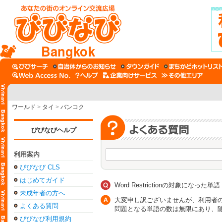
Bangkok
ワールド
>
タイ
>
バンコク
びびなびヘルプ
利用案内
びびなび CLS
はじめてガイド
Word Restrictionの対象に
未成年者の方へ
大変申し訳ございませんが、利用者の方
よくある質問
問題となる単語の数は無限にあり、
びびなび利用規約