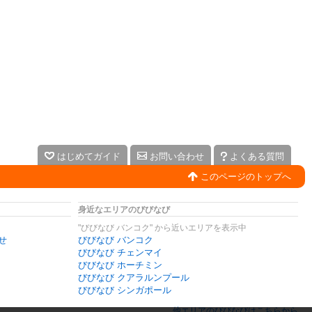
はじめてガイド
お問い合わせ
よくある質問
このページのトップへ
身近なエリアのびびなび
"びびなび バンコク" から近いエリアを表示中
せ
びびなび バンコク
びびなび チェンマイ
びびなび ホーチミン
びびなび クアラルンプール
びびなび シンガポール
他エリアのびびなびはこちらから