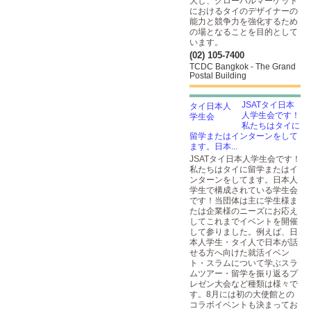
大し、グローバルマーケット
におけるタイのデザイナーの
能力と競争力を強化するため
の場となることを目的として
います。
(02) 105-7400
TCDC Bangkok - The Grand
Postal Building
JSATタイ日本
人学生会です！
私たちはタイに
留学またはインターンをして
ます。日本...
JSATタイ日本人学生会です！
私たちはタイに留学またはイ
ンターンをしてます。日本人
学生で構成されている学生会
です！当団体は主に学生様ま
たは企業様のニーズにお応え
してこれまでイベントを開催
して参りました。例えば、日
本人学生・タイ人で日本が話
せる方へ向けた就活イベン
ト・スラムについて学ぶスラ
ムツアー・留学を振り返るプ
レゼン大会など種類は様々で
す。8月には初の大使館との
コラボイベントも決まってお