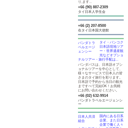
り,ます...
+66 (90) 887-2309
タイ日本人学生会
+66 (2) 207-8500
在タイ日本国大使館
タイ・バンコク
日本語現地ツア
ー・世界遺産観
光などオプショ
ナルツアー・旅行手配は...
パンダバスは、日本語オプシ
ョナルツアーを中心として、
様々なサービスで日本人の皆
さまのタイ旅行を彩ります。
日本語で予約から当日の観光
まですべて完結OK！お気軽
にお問い合わせください。
+66 (02) 632-9914
パンダトラベルエージェンシ
ー
国内にある日系
企業、また日系
企業で働く人々