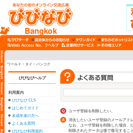
Bangkok
ワールド
>
タイ
>
バンコク
びびなびヘルプ
利用案内
びびなび CLS
はじめてガイド
ユーザ登録を削除したい。
未成年者の方へ
消去したいユーザ登録のメールアド
よくある質問
なお、ユーザ登録を削除した場合、び
削除されたデータは後で復元するこ
びびなび利用規約