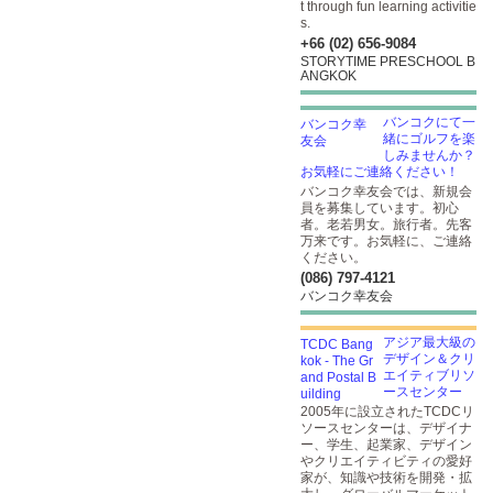
t through fun learning activitie
s.
+66 (02) 656-9084
STORYTIME PRESCHOOL B
ANGKOK
バンコクにて一
緒にゴルフを楽
しみませんか？
お気軽にご連絡ください！
バンコク幸友会では、新規会
員を募集しています。初心
者。老若男女。旅行者。先客
万来です。お気軽に、ご連絡
ください。
(086) 797-4121
バンコク幸友会
アジア最大級の
デザイン＆クリ
エイティブリソ
ースセンター
2005年に設立されたTCDCリ
ソースセンターは、デザイナ
ー、学生、起業家、デザイン
やクリエイティビティの愛好
家が、知識や技術を開発・拡