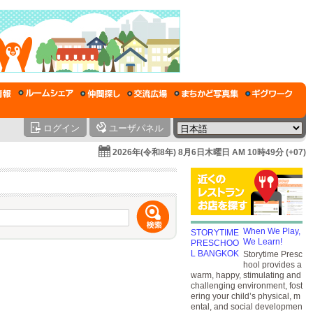
ログイン
ユーザパネル
2026年(令和8年) 8月6日木曜日 AM 10時49分 (+07)
When We Play,
We Learn!
Storytime Presc
hool provides a
warm, happy, stimulating and
challenging environment, fost
ering your child’s physical, m
ental, and social developmen