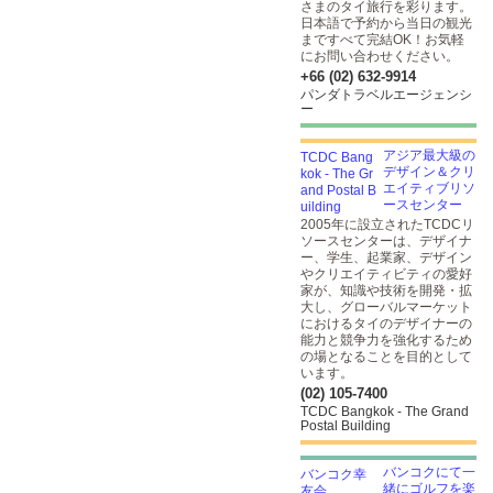
さまのタイ旅行を彩ります。
日本語で予約から当日の観光
まですべて完結OK！お気軽
にお問い合わせください。
+66 (02) 632-9914
パンダトラベルエージェンシ
ー
アジア最大級の
デザイン＆クリ
エイティブリソ
ースセンター
2005年に設立されたTCDCリ
ソースセンターは、デザイナ
ー、学生、起業家、デザイン
やクリエイティビティの愛好
家が、知識や技術を開発・拡
大し、グローバルマーケット
におけるタイのデザイナーの
能力と競争力を強化するため
の場となることを目的として
います。
(02) 105-7400
TCDC Bangkok - The Grand
Postal Building
バンコクにて一
緒にゴルフを楽