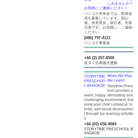
しみませんか？
お気軽にご連絡ください！
バンコク幸友会では、新規会
員を募集しています。初心
者。老若男女。旅行者。先客
万来です。お気軽に、ご連絡
ください。
(086) 797-4121
バンコク幸友会
+66 (2) 207-8500
在タイ日本国大使館
When We Play,
We Learn!
Storytime Presc
hool provides a
warm, happy, stimulating and
challenging environment, fost
ering your child’s physical, m
ental, and social developmen
t through fun learning activitie
s.
+66 (02) 656-9084
STORYTIME PRESCHOOL B
ANGKOK