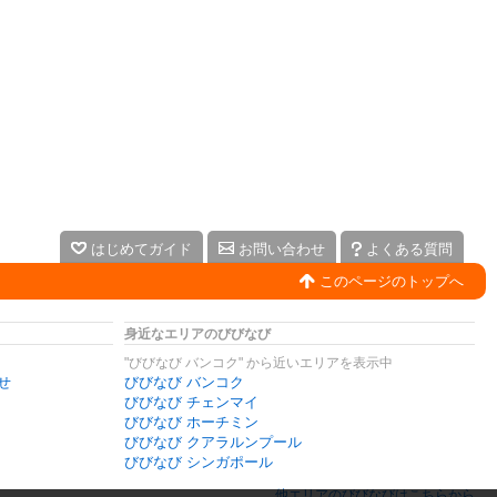
はじめてガイド
お問い合わせ
よくある質問
このページのトップへ
身近なエリアのびびなび
"びびなび バンコク" から近いエリアを表示中
せ
びびなび バンコク
びびなび チェンマイ
びびなび ホーチミン
びびなび クアラルンプール
びびなび シンガポール
他エリアのびびなびはこちらから