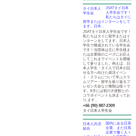
JSATタイ日本
人学生会です！
私たちはタイに
留学またはインターンをして
ます。日本...
JSATタイ日本人学生会です！
私たちはタイに留学またはイ
ンターンをしてます。日本人
学生で構成されている学生会
です！当団体は主に学生様ま
たは企業様のニーズにお応え
してこれまでイベントを開催
して参りました。例えば、日
本人学生・タイ人で日本が話
せる方へ向けた就活イベン
ト・スラムについて学ぶスラ
ムツアー・留学を振り返るプ
レゼン大会など種類は様々で
す。8月には初の大使館との
コラボイベントも決まってお
り,ます...
+66 (90) 887-2309
タイ日本人学生会
国内にある日系
企業、また日系
企業で働く人々