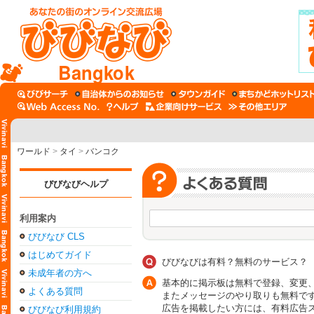
Bangkok
ワールド
>
タイ
>
バンコク
びびなびヘルプ
利用案内
びびなび CLS
はじめてガイド
びびなびは有料？無料のサービス？
未成年者の方へ
基本的に掲示板は無料で登録、変更
よくある質問
またメッセージのやり取りも無料で
広告を掲載したい方には、有料広告
びびなび利用規約