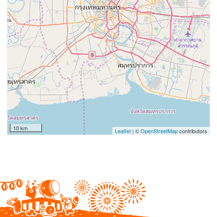
10 km
Leaflet
| ©
OpenStreetMap
contributors