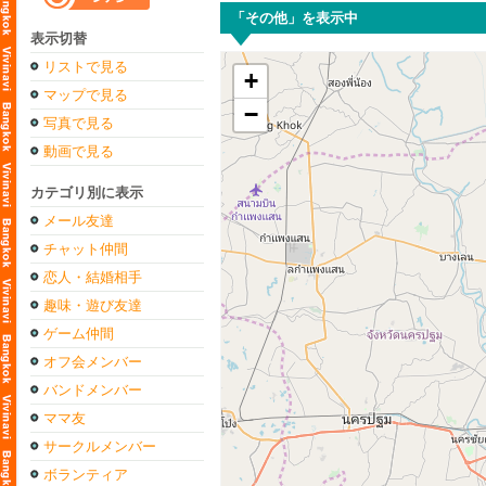
「その他」を表示中
表示切替
リストで見る
+
マップで見る
−
写真で見る
動画で見る
カテゴリ別に表示
メール友達
チャット仲間
恋人・結婚相手
趣味・遊び友達
ゲーム仲間
オフ会メンバー
バンドメンバー
ママ友
サークルメンバー
ボランティア