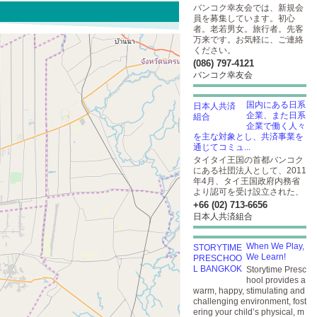
バンコク幸友会では、新規会
員を募集しています。初心
者。老若男女。旅行者。先客
万来です。お気軽に、ご連絡
ください。
(086) 797-4121
バンコク幸友会
国内にある日系
企業、また日系
企業で働く人々
を主な対象とし、共済事業を
通じてコミュ...
タイタイ王国の首都バンコク
にある社団法人として、2011
年4月、タイ王国政府内務省
より認可を受け設立された、
+66 (02) 713-6656
日本人共済組合
When We Play,
We Learn!
Storytime Presc
hool provides a
warm, happy, stimulating and
challenging environment, fost
ering your child’s physical, m