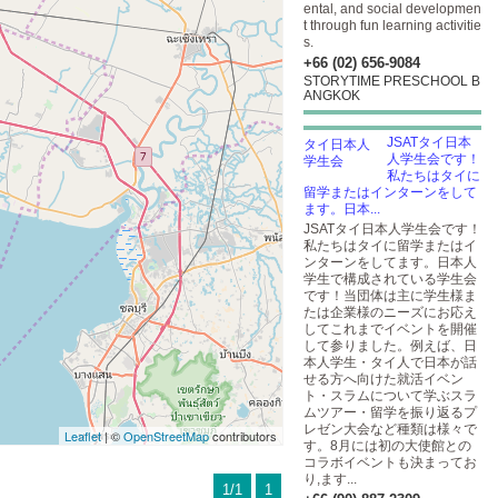
ental, and social developmen
t through fun learning activitie
s.
+66 (02) 656-9084
STORYTIME PRESCHOOL B
ANGKOK
JSATタイ日本
人学生会です！
私たちはタイに
留学またはインターンをして
ます。日本...
JSATタイ日本人学生会です！
私たちはタイに留学またはイ
ンターンをしてます。日本人
学生で構成されている学生会
です！当団体は主に学生様ま
たは企業様のニーズにお応え
してこれまでイベントを開催
して参りました。例えば、日
本人学生・タイ人で日本が話
せる方へ向けた就活イベン
ト・スラムについて学ぶスラ
ムツアー・留学を振り返るプ
レゼン大会など種類は様々で
Leaflet
| ©
OpenStreetMap
contributors
す。8月には初の大使館との
コラボイベントも決まってお
り,ます...
1/1
1