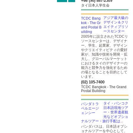
+66 (90) 887-2309
タイ日本人学生会
アジア最大級の
デザイン＆クリ
エイティブリソ
ースセンター
2005年に設立されたTCDCリ
ソースセンターは、デザイナ
ー、学生、起業家、デザイン
やクリエイティビティの愛好
家が、知識や技術を開発・拡
大し、グローバルマーケット
におけるタイのデザイナーの
能力と競争力を強化するため
の場となることを目的として
います。
(02) 105-7400
TCDC Bangkok - The Grand
Postal Building
タイ・バンコク
日本語現地ツア
ー・世界遺産観
光などオプショ
ナルツアー・旅行手配は...
パンダバスは、日本語オプシ
ョナルツアーを中心として、