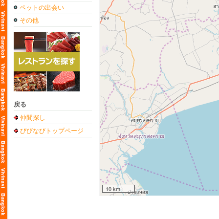
ペットの出会い
その他
戻る
仲間探し
びびなびトップページ
10 km