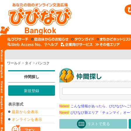
Bangkok
ワールド
>
タイ
>
バンコク
仲間探し
新規登録
表示形式
News!
こんな情報があったら、びびなびへご
最新から全表示
News!
びびなび新エリア「チェンマイ」オー
オンラインを表示
リストで見る