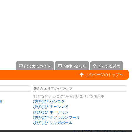
はじめてガイド
お問い合わせ
よくある質問
このページのトップへ
身近なエリアのびびなび
"びびなび バンコク" から近いエリアを表示中
せ
びびなび バンコク
びびなび チェンマイ
びびなび ホーチミン
びびなび クアラルンプール
びびなび シンガポール
他エリアのびびなびはこちらから