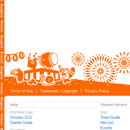
Terms of Use
Trademark / Copyright
Privacy Policy
Help
Vivinavi Service
First-time User
Visit
Vivinavi CLS
Town Guide
Starter Guide
Hot List
Events