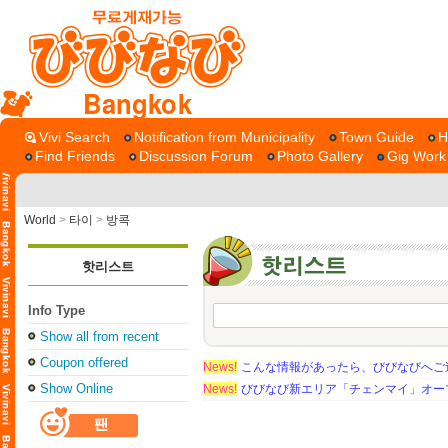
Bangkok
Vivi Search
Notification from Municipality
Town Guide
H
Find Friends
Discussion Forum
Photo Gallery
Gig Work
World
>
타이
>
방콕
핫리스트
Info Type
Show all from recent
Coupon offered
News!
こんな情報があったら、びびなびへご
Show Online
News!
びびなび新エリア「チェンマイ」オー