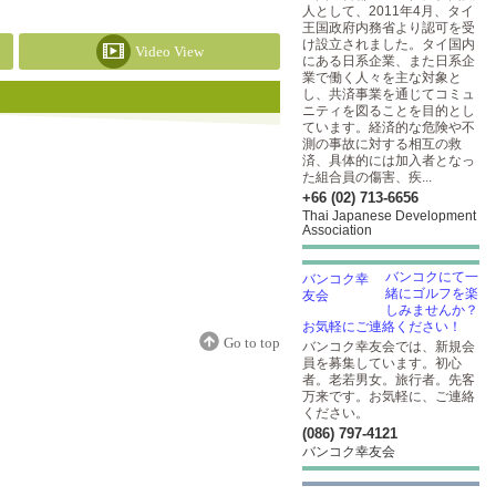
人として、2011年4月、タイ
王国政府内務省より認可を受
け設立されました。タイ国内
Video View
にある日系企業、また日系企
業で働く人々を主な対象と
し、共済事業を通じてコミュ
ニティを図ることを目的とし
ています。経済的な危険や不
測の事故に対する相互の救
済、具体的には加入者となっ
た組合員の傷害、疾...
+66 (02) 713-6656
Thai Japanese Development
Association
バンコクにて一
緒にゴルフを楽
しみませんか？
お気軽にご連絡ください！
Go to top
バンコク幸友会では、新規会
員を募集しています。初心
者。老若男女。旅行者。先客
万来です。お気軽に、ご連絡
ください。
(086) 797-4121
バンコク幸友会