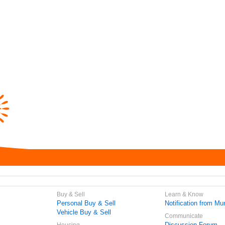
Buy & Sell
Learn & Know
Personal Buy & Sell
Notification from Mun
Vehicle Buy & Sell
Communicate
Discussion Forum