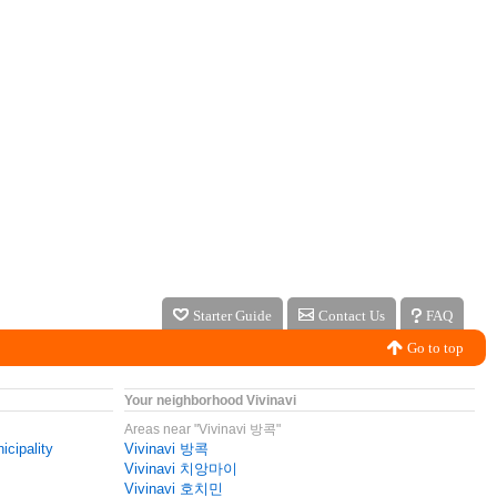
Starter Guide
Contact Us
FAQ
Go to top
Your neighborhood Vivinavi
Areas near "Vivinavi 방콕"
icipality
Vivinavi 방콕
Vivinavi 치앙마이
Vivinavi 호치민