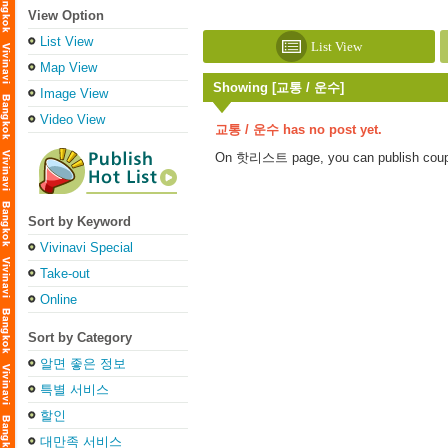
View Option
List View
List View
Map View
Showing [교통 / 운수]
Image View
Video View
교통 / 운수 has no post yet.
On 핫리스트 page, you can publish coupon
Sort by Keyword
Vivinavi Special
Take-out
Online
Sort by Category
알면 좋은 정보
특별 서비스
할인
대만족 서비스