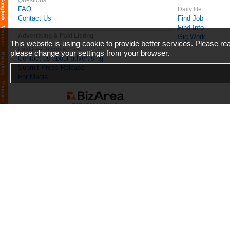
Questions
FAQ
Daily life
Contact Us
Find Job
Find Info
Advertising & Paid Listing
Gig Work
This website is using cookie to provide better services. Please r
Feel free to contact us
please change your settings from your browser.
Contact us about advertising
Submit Press Release
For Media