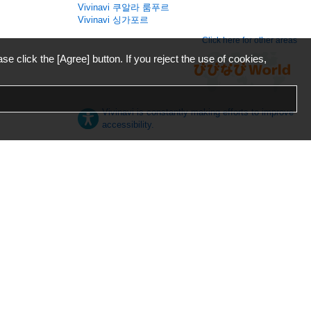
Vivinavi 쿠알라 룸푸르
Vivinavi 싱가포르
Click here for other areas
ase click the [Agree] button. If you reject the use of cookies,
Vivinavi is constantly making efforts to improve
accessibility.
日本語
English
español
ภาษาไทย
한국어
中文
Desktop
Mobile