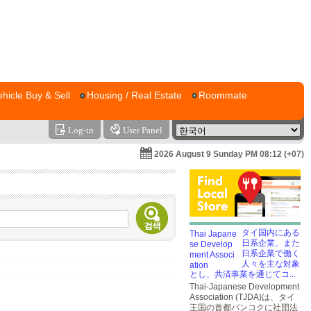
ehicle Buy & Sell
Housing / Real Estate
Roommate
Log-in
User Panel
2026 August 9 Sunday PM 08:12 (+07)
タイ国内にある
日系企業、また
日系企業で働く
人々を主な対象
とし、共済事業を通じてコ...
Thai-Japanese Development
Association (TJDA)は、タイ
王国の首都バンコクに社団法