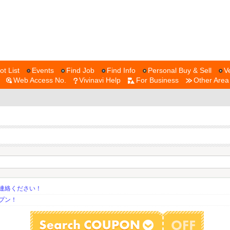
ot List
Events
Find Job
Find Info
Personal Buy & Sell
V
Web Access No.
Vivinavi Help
For Business
Other Area
連絡ください！
プン！