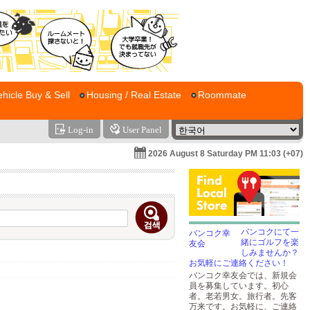
ehicle Buy & Sell
Housing / Real Estate
Roommate
Log-in
User Panel
2026 August 8 Saturday PM 11:03 (+07)
バンコクにて一
緒にゴルフを楽
しみませんか？
お気軽にご連絡ください！
バンコク幸友会では、新規会
員を募集しています。初心
者。老若男女。旅行者。先客
万来です。お気軽に、ご連絡