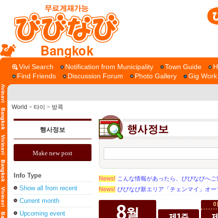
Bangkok
Vivi Search
Notification from Municipality
Town Guide
H
Find Friends
Discussion Forum
Photo Gallery
Gig Work
World
>
타이
>
방콕
행사정보
Make new post
Info Type
News!
こんな情報があったら、びびなびへご
Show all from recent
News!
びびなび新エリア「チェンマイ」オー
Current month
Upcoming event