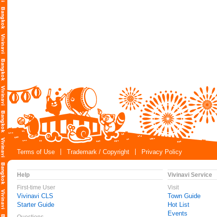
Terms of Use
Trademark / Copyright
Privacy Policy
Help
Vivinavi Service
First-time User
Visit
Vivinavi CLS
Town Guide
Starter Guide
Hot List
Events