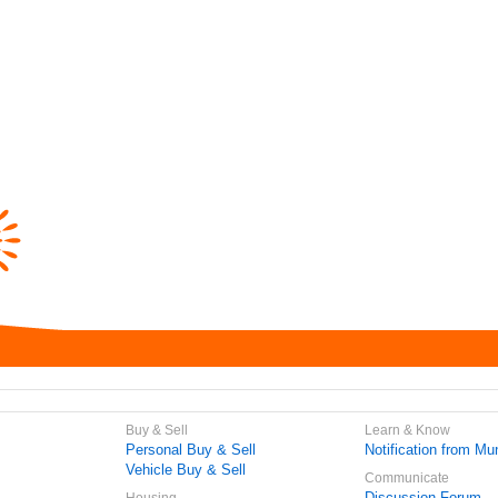
Buy & Sell
Learn & Know
Personal Buy & Sell
Notification from Mun
Vehicle Buy & Sell
Communicate
Discussion Forum