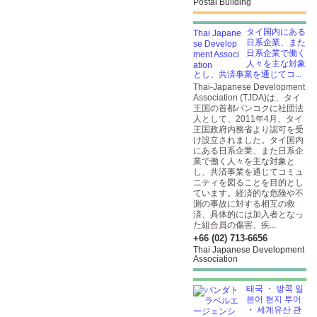
Postal Building
タイ国内にある
日系企業、また
日系企業で働く
人々を主な対象
とし、共済事業を通じてコ...
Thai-Japanese Development
Association (TJDA)は、タイ
王国の首都バンコクに社団法
人として、2011年4月、タイ
王国政府内務省より認可を受
け設立されました。タイ国内
にある日系企業、また日系企
業で働く人々を主な対象と
し、共済事業を通じてコミュ
ニティを図ることを目的とし
ています。経済的な危険や不
測の事故に対する相互の救
済、具体的には加入者となっ
た組合員の傷害、疾...
+66 (02) 713-6656
Thai Japanese Development
Association
태국 ・ 방콕 일
본어 현지 투어
・ 세계유산 관