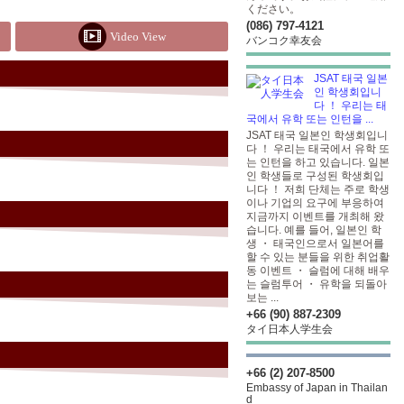
ください。
(086) 797-4121
Video View
バンコク幸友会
JSAT 태국 일본
인 학생회입니
다 ！ 우리는 태
국에서 유학 또는 인턴을 ...
JSAT 태국 일본인 학생회입니
다 ！ 우리는 태국에서 유학 또
는 인턴을 하고 있습니다. 일본
인 학생들로 구성된 학생회입
니다 ！ 저희 단체는 주로 학생
이나 기업의 요구에 부응하여
지금까지 이벤트를 개최해 왔
습니다. 예를 들어, 일본인 학
생 ・ 태국인으로서 일본어를
할 수 있는 분들을 위한 취업활
동 이벤트 ・ 슬럼에 대해 배우
는 슬럼투어 ・ 유학을 되돌아
보는 ...
+66 (90) 887-2309
タイ日本人学生会
+66 (2) 207-8500
Embassy of Japan in Thailan
d