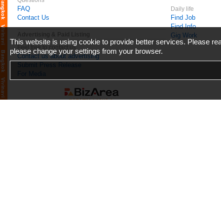
Questions
FAQ
Daily life
Contact Us
Find Job
Find Info
Advertising & Paid Listing
Gig Work
This website is using cookie to provide better services. Please r
Feel free to contact us
please change your settings from your browser.
Contact us about advertising
Submit Press Release
For Media