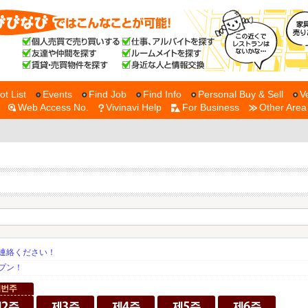
ot List
Events
Find Job
Find Info
Personal Buy & Sell
V
Web Access No.
Vivinavi Help
For Business
Other Area
連絡ください！
プン！