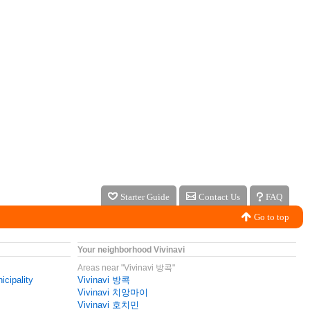
Starter Guide
Contact Us
FAQ
Go to top
Your neighborhood Vivinavi
Areas near "Vivinavi 방콕"
icipality
Vivinavi 방콕
Vivinavi 치앙마이
Vivinavi 호치민