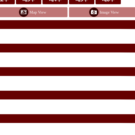
Map View
Image View