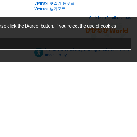
Vivinavi 쿠알라 룸푸르
Vivinavi 싱가포르
Click here for other areas
ase click the [Agree] button. If you reject the use of cookies,
Vivinavi is constantly making efforts to improve
accessibility.
日本語
English
español
ภาษาไทย
한국어
中文
Desktop
Mobile