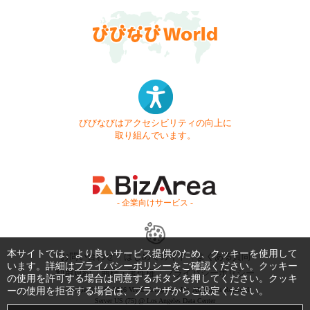
びびなびはアクセシビリティの向上に
取り組んでいます。
- 企業向けサービス -
本サイトでは、より良いサービス提供のため、クッキーを使用して
お問い合わせ
はじめてガイド
よくある質問
います。詳細は
プライバシーポリシー
をご確認ください。クッキー
利用規約
商標・著作権
プライバシーポリシー
の使用を許可する場合は同意するボタンを押してください。クッキ
ーの使用を拒否する場合は、ブラウザからご設定ください。
Copyright © 1999-2026 Vivid Navigation, Inc. All Rights Reserved.
Server US (75) @ Los Angeles Data Center