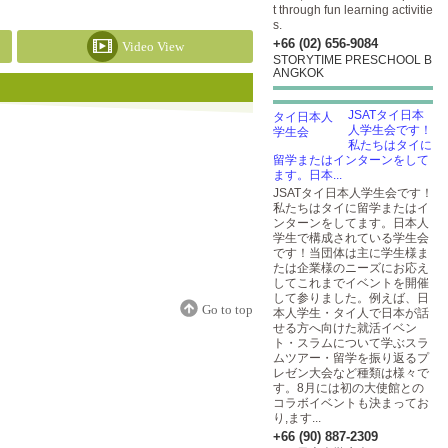
t through fun learning activitie
s.
+66 (02) 656-9084
Video View
STORYTIME PRESCHOOL B
ANGKOK
JSATタイ日本
人学生会です！
私たちはタイに
留学またはインターンをして
ます。日本...
JSATタイ日本人学生会です！
私たちはタイに留学またはイ
ンターンをしてます。日本人
学生で構成されている学生会
です！当団体は主に学生様ま
たは企業様のニーズにお応え
してこれまでイベントを開催
して参りました。例えば、日
Go to top
本人学生・タイ人で日本が話
せる方へ向けた就活イベン
ト・スラムについて学ぶスラ
ムツアー・留学を振り返るプ
レゼン大会など種類は様々で
す。8月には初の大使館との
コラボイベントも決まってお
り,ます...
+66 (90) 887-2309