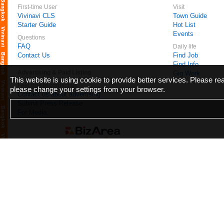
First-time User
Visit
Vivinavi CLS
Town Guide
Starter Guide
Hot List
Events
Questions
FAQ
Daily life
Contact Us
Find Job
Find Info
Advertising & Paid Listing
Gig Work
This website is using cookie to provide better services. Please r
Feel free to contact us
please change your settings from your browser.
Contact us about advertising
Submit Press Release
For Media