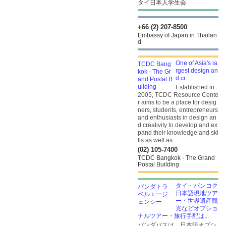
タイ日本人学生会
+66 (2) 207-8500
Embassy of Japan in Thailan
d
One of Asia's la
rgest design an
d cr...
Established in
2005, TCDC Resource Cente
r aims to be a place for desig
ners, students, entrepreneurs
and enthusiasts in design an
d creativity to develop and ex
pand their knowledge and ski
lls as well as...
(02) 105-7400
TCDC Bangkok - The Grand
Postal Building
タイ・バンコク
日本語現地ツア
ー・世界遺産観
光などオプショ
ナルツアー・旅行手配は...
パンダバスは、日本語オプシ