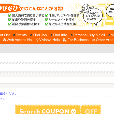
ot List
Events
Find Job
Find Info
Personal Buy & Sell
V
Web Access No.
Vivinavi Help
For Business
Other Area
連絡ください！
プン！