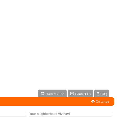
Starter Guide
Contact Us
FAQ
Go to top
Your neighborhood Vivinavi