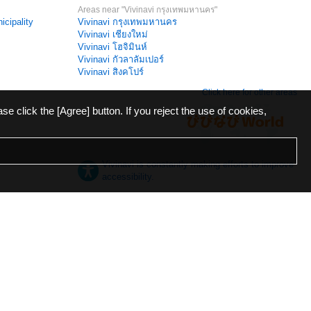
Areas near "Vivinavi กรุงเทพมหานคร"
icipality
Vivinavi กรุงเทพมหานคร
Vivinavi เชียงใหม่
Vivinavi โฮจิมินห์
Vivinavi กัวลาลัมเปอร์
Vivinavi สิงคโปร์
Click here for other areas
ase click the [Agree] button. If you reject the use of cookies,
Vivinavi is constantly making efforts to improve
accessibility.
日本語
English
español
ภาษาไทย
한국어
中文
Desktop
Mobile