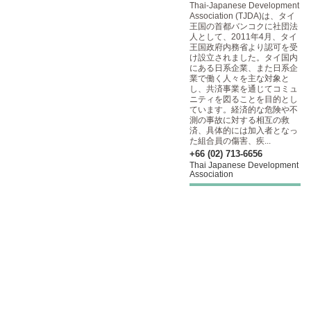
Thai-Japanese Development
Association (TJDA)は、タイ
王国の首都バンコクに社団法
人として、2011年4月、タイ
王国政府内務省より認可を受
け設立されました。タイ国内
にある日系企業、また日系企
業で働く人々を主な対象と
し、共済事業を通じてコミュ
ニティを図ることを目的とし
ています。経済的な危険や不
測の事故に対する相互の救
済、具体的には加入者となっ
た組合員の傷害、疾...
+66 (02) 713-6656
Thai Japanese Development
Association