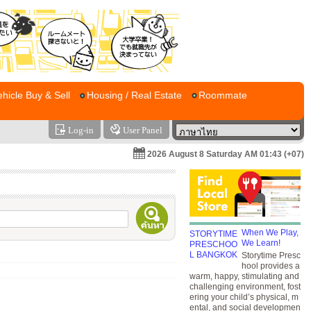
ehicle Buy & Sell
Housing / Real Estate
Roommate
Log-in
User Panel
2026 August 8 Saturday AM 01:43 (+07)
When We Play,
We Learn!
Storytime Presc
hool provides a
warm, happy, stimulating and
challenging environment, fost
ering your child’s physical, m
ental, and social developmen