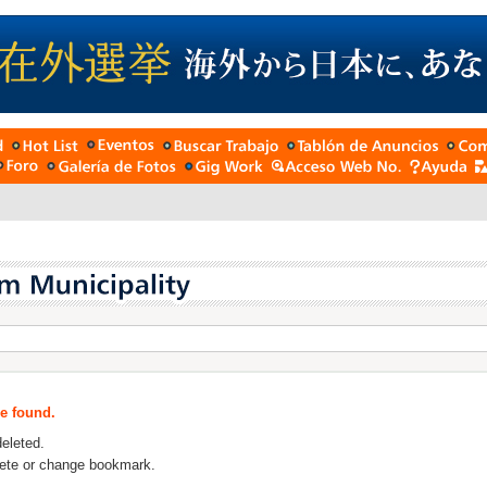
be found.
deleted.
lete or change bookmark.