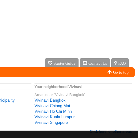
Starter Guide
Contact Us
FAQ
Go to top
Your neighborhood Vivinavi
Areas near "Vivinavi Bangkok"
icipality
Vivinavi Bangkok
Vivinavi Chiang Mai
Vivinavi Ho Chi Minh
Vivinavi Kuala Lumpur
Vivinavi Singapore
Click here for other areas