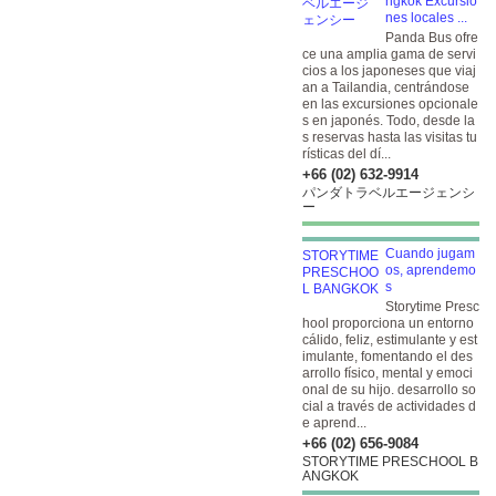
ngkok Excursio
nes locales ...
Panda Bus ofre
ce una amplia gama de servi
cios a los japoneses que viaj
an a Tailandia, centrándose
en las excursiones opcionale
s en japonés. Todo, desde la
s reservas hasta las visitas tu
rísticas del dí...
+66 (02) 632-9914
パンダトラベルエージェンシ
ー
Cuando jugam
os, aprendemo
s
Storytime Presc
hool proporciona un entorno
cálido, feliz, estimulante y est
imulante, fomentando el des
arrollo físico, mental y emoci
onal de su hijo. desarrollo so
cial a través de actividades d
e aprend...
+66 (02) 656-9084
STORYTIME PRESCHOOL B
ANGKOK