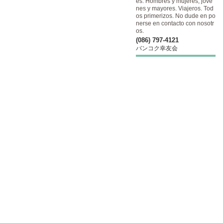
es. Hombres y mujeres, jóve
nes y mayores. Viajeros. Tod
os primerizos. No dude en po
nerse en contacto con nosotr
os.
(086) 797-4121
バンコク幸友会