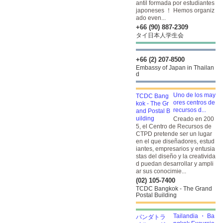
antil formada por estudiantes
japoneses ！ Hemos organiz
ado even...
+66 (90) 887-2309
タイ日本人学生会
+66 (2) 207-8500
Embassy of Japan in Thailan
d
Uno de los may
ores centros de
recursos d...
Creado en 200
5, el Centro de Recursos de
CTPD pretende ser un lugar
en el que diseñadores, estud
iantes, empresarios y entusia
stas del diseño y la creativida
d puedan desarrollar y ampli
ar sus conocimie...
(02) 105-7400
TCDC Bangkok - The Grand
Postal Building
Tailandia ・ Ba