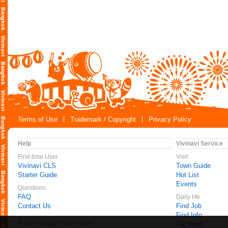
Terms of Use
Trademark / Copyright
Privacy Policy
Help
Vivinavi Service
First-time User
Visit
Vivinavi CLS
Town Guide
Starter Guide
Hot List
Events
Questions
FAQ
Daily life
Contact Us
Find Job
Find Info
Advertising & Paid Listing
Gig Work