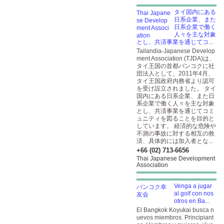
タイ国内にある
日系企業、また
日系企業で働く
人々を主な対象
とし、共済事業を通じてコ...
Tailandia-Japanese Develop
ment Association (TJDA)は、
タイ王国の首都バンコクに社
団法人として、2011年4月、
タイ王国政府内務省より認可
を受け設立されました。 タイ
国内にある日系企業、また日
系企業で働く人々を主な対象
とし、共済事業を通じてコミ
ュニティを図ることを目的と
しています。 経済的な危険や
不測の事故に対する相互の救
済、具体的には加入者とな...
+66 (02) 713-6656
Thai Japanese Development
Association
Venga a jugar
al golf con nos
otros en Ba...
El Bangkok Koyukai busca n
uevos miembros. Principiant