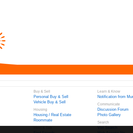
Buy & Sell
Learn & Know
Personal Buy & Sell
Notification from Mun
Vehicle Buy & Sell
Communicate
Discussion Forum
Housing
Housing / Real Estate
Photo Gallery
Roommate
Search
Vivi Search
Meet & Talk
Find Friends
Web Access No.