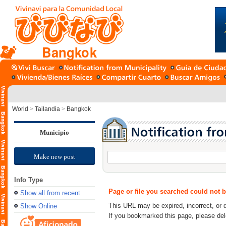
Bangkok
World
>
Tailandia
>
Bangkok
Municipio
Make new post
Info Type
Page or file you searched could not 
Show all from recent
This URL may be expired, incorrect, or 
Show Online
If you bookmarked this page, please de