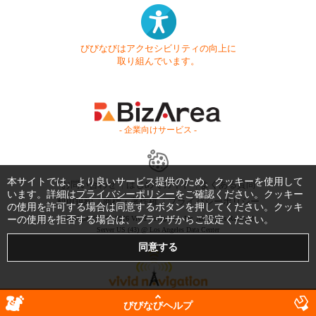
びびなびはアクセシビリティの向上に
取り組んでいます。
- 企業向けサービス -
本サイトでは、より良いサービス提供のため、クッキーを使用して
お問い合わせ
はじめてガイド
よくある質問
います。詳細は
プライバシーポリシー
をご確認ください。クッキー
利用規約
商標・著作権
プライバシーポリシー
の使用を許可する場合は同意するボタンを押してください。クッキ
ーの使用を拒否する場合は、ブラウザからご設定ください。
Copyright © 1999-2026 Vivid Navigation, Inc. All Rights Reserved.
Server US (43) @ Los Angeles Data Center
びびなびヘルプ