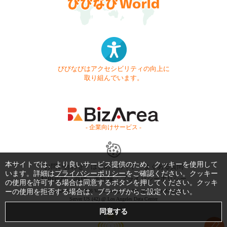
びびなびはアクセシビリティの向上に
取り組んでいます。
- 企業向けサービス -
本サイトでは、より良いサービス提供のため、クッキーを使用して
お問い合わせ
はじめてガイド
よくある質問
います。詳細は
プライバシーポリシー
をご確認ください。クッキー
利用規約
商標・著作権
プライバシーポリシー
の使用を許可する場合は同意するボタンを押してください。クッキ
ーの使用を拒否する場合は、ブラウザからご設定ください。
Copyright © 1999-2026 Vivid Navigation, Inc. All Rights Reserved.
Server US (42) @ Los Angeles Data Center