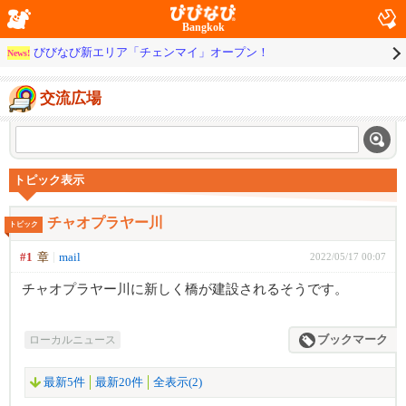
Bangkok
びびなび新エリア「チェンマイ」オープン！
News!
交流広場
トピック表示
チャオプラヤー川
トピック
#1
章
mail
2022/05/17 00:07
チャオプラヤー川に新しく橋が建設されるそうです。
ローカルニュース
ブックマーク
最新5件
最新20件
全表示(2)