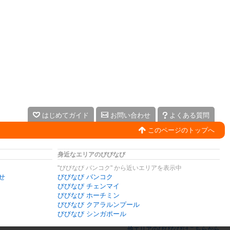
はじめてガイド
お問い合わせ
よくある質問
このページのトップへ
身近なエリアのびびなび
"びびなび バンコク" から近いエリアを表示中
せ
びびなび バンコク
びびなび チェンマイ
びびなび ホーチミン
びびなび クアラルンプール
びびなび シンガポール
他エリアのびびなびはこちらから