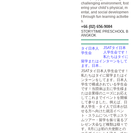
challenging environment, fost
ering your child’s physical, m
ental, and social developmen
t through fun learning activitie
s.
+66 (02) 656-9084
STORYTIME PRESCHOOL B
ANGKOK
JSATタイ日本
人学生会です！
私たちはタイに
留学またはインターンをして
ます。日本...
JSATタイ日本人学生会です！
私たちはタイに留学またはイ
ンターンをしてます。日本人
学生で構成されている学生会
です！当団体は主に学生様ま
たは企業様のニーズにお応え
してこれまでイベントを開催
して参りました。例えば、日
本人学生・タイ人で日本が話
せる方へ向けた就活イベン
ト・スラムについて学ぶスラ
ムツアー・留学を振り返るプ
レゼン大会など種類は様々で
す。8月には初の大使館との