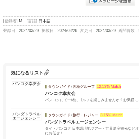
[登録者]
M
[言語]
日本語
登録日 :
2024/03/29
掲載日 :
2024/03/29
変更日 :
2024/03/29
総閲覧数 :
気になるリスト
タウンガイド
/
各種グループ
12.13% Match
バンコク幸友会
バンコクにて一緒にゴルフを楽しみませんか？お気軽に
タウンガイド
/
旅行・レジャー
8.15% Match
パンダトラベルエージェンシー
タイ・バンコク 日本語現地ツアー・世界遺産観光など
にお任せ！