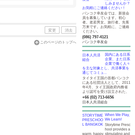
しみませんか？
お気軽にご連絡ください！
バンコク幸友会では、新規会
員を募集しています。初心
者。老若男女。旅行者。先客
万来です。お気軽に、ご連絡
変更
消去
ください。
(086) 797-4121
バンコク幸友会
このページのトップへ
国内にある日系
企業、また日系
企業で働く人々
を主な対象とし、共済事業を
通じてコミュ...
タイタイ王国の首都バンコク
にある社団法人として、2011
年4月、タイ王国政府内務省
より認可を受け設立された、
+66 (02) 713-6656
日本人共済組合
When We Play,
We Learn!
Storytime Presc
hool provides a
warm, happy, stimulating and