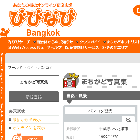
Bangkok
ワールド
>
タイ
>
バンコク
まちかど写真集
自然・風景
新規登録
表示形式
最新から全表示
オンラインを表示
千葉県 木更津市
撮影場所
1999/11/30
撮影日