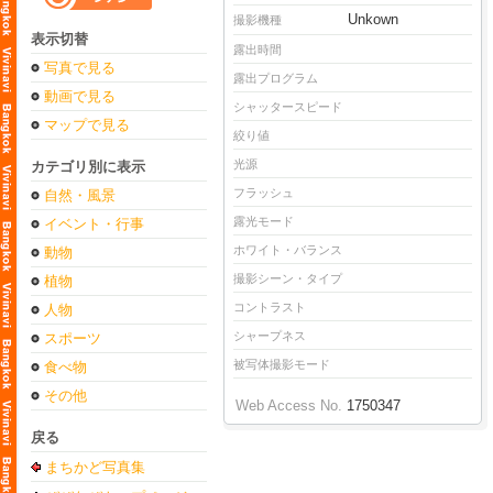
Unkown
撮影機種
表示切替
露出時間
写真で見る
露出プログラム
動画で見る
シャッタースピード
マップで見る
絞り値
光源
カテゴリ別に表示
フラッシュ
自然・風景
露光モード
イベント・行事
ホワイト・バランス
動物
撮影シーン・タイプ
植物
コントラスト
人物
シャープネス
スポーツ
被写体撮影モード
食べ物
その他
Web Access No.
1750347
戻る
まちかど写真集