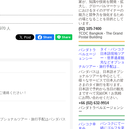
家が、知識や技術を開発・拡
大し、グローバルマーケット
におけるタイのデザイナーの
能力と競争力を強化するため
の場となることを目的として
います。
970 人
(02) 105-7400
TCDC Bangkok - The Grand
Postal Building
Share
タイ・バンコク
日本語現地ツア
ー・世界遺産観
光などオプショ
ナルツアー・旅行手配は...
パンダバスは、日本語オプシ
ョナルツアーを中心として、
様々なサービスで日本人の皆
さまのタイ旅行を彩ります。
日本語で予約から当日の観光
ご連絡ください！
まですべて完結OK！お気軽
にお問い合わせください。
+66 (02) 632-9914
パンダトラベルエージェンシ
ー
オプショナルツアー・旅行手配はパンダバス
バンコクにて一
緒にゴルフを楽