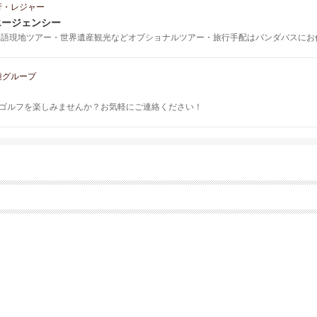
行・レジャー
エージェンシー
本語現地ツアー・世界遺産観光などオプショナルツアー・旅行手配はパンダバスにお
種グループ
ゴルフを楽しみませんか？お気軽にご連絡ください！