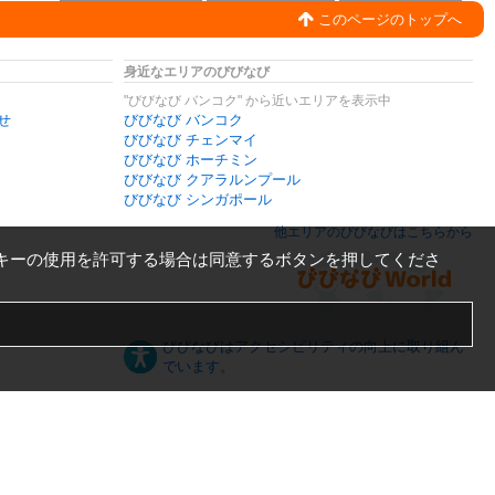
このページのトップへ
身近なエリアのびびなび
"びびなび バンコク" から近いエリアを表示中
せ
びびなび バンコク
びびなび チェンマイ
びびなび ホーチミン
びびなび クアラルンプール
びびなび シンガポール
他エリアのびびなびはこちらから
キーの使用を許可する場合は同意するボタンを押してくださ
びびなびはアクセシビリティの向上に取り組ん
でいます。
日本語
English
español
ภาษาไทย
한국어
中文