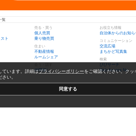
一覧
売る・買う
お役立ち情報
個人売買
自治体からのお知ら
リスト
乗り物売買
コミュニケーション
交流広場
住まい
不動産情報
まちかど写真集
ルームシェア
検索
びびサーチ
会う・話す
仲間探し
Web Access No.
しています。詳細は
プライバシーポリシー
をご確認ください。クッ
ださい。