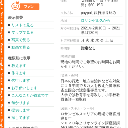
２時間ｘ４回（全８時
価格
間）$60 USD
paypal, 銀行振り込み
支払方法
表示切替
ロサンゼルスから
地域
リストで見る
2021年2月10日 ～ 2021
対応可能日程
マップで見る
年4月30日
写真で見る
月 火 水 木 金 土 日
対応可能曜日
動画で見る
指定なし
時間帯
[時間詳細]
種類別に表示
現地の時間でご希望のお時間をお聞
教えます
かせください。
作ります
[資格・免許]
代行します
日本の行政、地方自治体などを対象
に１５年間で８万人を教えた健康麻
お手伝いします
雀全国会の認定指導員です。
大学では教育学を専攻し、小学校教
こんなことが得意です
員免許一種取得
預かります
[経験・スキル・ツール]
提供します
ロサンゼルスエリアの現場で麻雀指
探してます
導５年
２０２０年よりオンライン講座開講
AIG,NBCなど米国企業で麻雀を生か