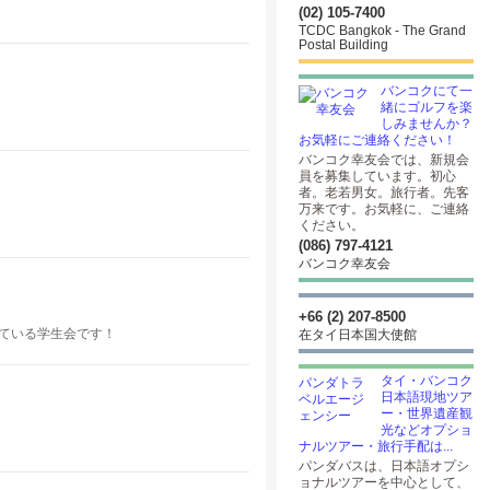
(02) 105-7400
TCDC Bangkok - The Grand
Postal Building
バンコクにて一
緒にゴルフを楽
しみませんか？
お気軽にご連絡ください！
バンコク幸友会では、新規会
員を募集しています。初心
者。老若男女。旅行者。先客
万来です。お気軽に、ご連絡
ください。
(086) 797-4121
バンコク幸友会
+66 (2) 207-8500
れている学生会です！
在タイ日本国大使館
タイ・バンコク
日本語現地ツア
ー・世界遺産観
光などオプショ
ナルツアー・旅行手配は...
パンダバスは、日本語オプシ
ョナルツアーを中心として、