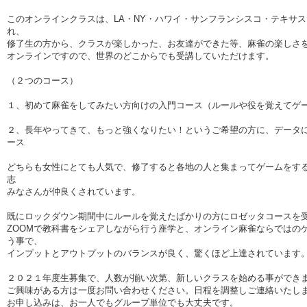
このオンラインクラスは、LA・NY・ハワイ・サンフランシスコ・テキサ
れ、
修了生の方から、クラスが楽しかった、お友達ができた等、麻雀の楽しさ
オンラインですので、世界のどこからでも受講していただけます。
（２つのコース）
１、初めて麻雀をしてみたい方向けの入門コース（ルールや役を覚えてゲ
２、長年やってきて、もっと強くなりたい！というご希望の方に、データ
ース
どちらも女性にとても人気で、修了すると各地の人と集まってゲームをす
志
みなさんが仲良くされています。
既にロックダウン期間中にルールを覚えたばかりの方にロゼッタコースを
ZOOMで教科書をシェアしながら行う座学と、オンライン麻雀ならではの
う事で、
インプットとアウトプットのバランスが良く、驚くほど上達されています
２０２１年度生募集で、人数が揃い次第、新しいクラスを始める事ができ
ご興味がある方は一度お問い合わせください。日程を調整しご連絡いたし
お申し込みは、お一人でもグループ単位でも大丈夫です。