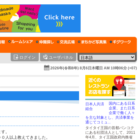
ログイン
ユーザパネル
2026年(令和8年) 8月6日木曜日 AM 10時06分 (+07)
国内にある日系
企業、また日系
企業で働く人々
を主な対象とし、共済事業を
通じてコミュ...
タイタイ王国の首都バンコク
ます。
にある社団法人として、2011
００人以上教えてきました。
年4月、タイ王国政府内務省