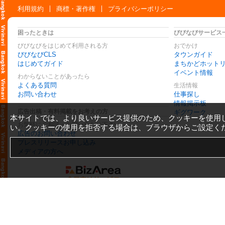
利用規約
商標・著作権
プライバシーポリシー
困ったときは
びびなびサービス
びびなびをはじめて利用される方
おでかけ
びびなびCLS
タウンガイド
はじめてガイド
まちかどホット
イベント情報
わからないことがあったら
よくある質問
生活情報
お問い合わせ
仕事探し
情報掲示板
広告出稿・有料掲載をお考えの方
ギグワーク
本サイトでは、より良いサービス提供のため、クッキーを使用
お気軽にご相談・お問い合わせ下さい
い。クッキーの使用を拒否する場合は、ブラウザからご設定く
広告のお問い合わせ
プレスリリースお申し込み
メディアの方へ