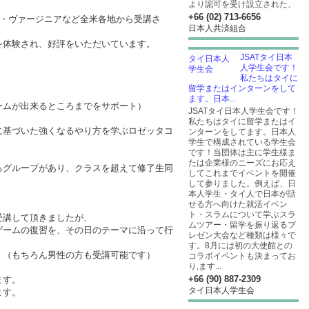
より認可を受け設立された、
+66 (02) 713-6656
ス・ヴァージニアなど全米各地から受講さ
日本人共済組合
を体験され、好評をいただいています。
JSATタイ日本
人学生会です！
私たちはタイに
留学またはインターンをして
ます。日本...
ームが出来るところまでをサポート）
JSATタイ日本人学生会です！
私たちはタイに留学またはイ
に基づいた強くなるやり方を学ぶロゼッタコ
ンターンをしてます。日本人
学生で構成されている学生会
です！当団体は主に学生様ま
たは企業様のニーズにお応え
るグループがあり、クラスを超えて修了生同
してこれまでイベントを開催
して参りました。例えば、日
本人学生・タイ人で日本が話
せる方へ向けた就活イベン
ト・スラムについて学ぶスラ
受講して頂きましたが、
ムツアー・留学を振り返るプ
ゲームの復習を、その日のテーマに沿って行
レゼン大会など種類は様々で
す。8月には初の大使館との
。（もちろん男性の方も受講可能です）
コラボイベントも決まってお
り,ます...
+66 (90) 887-2309
ます。
タイ日本人学生会
ます。