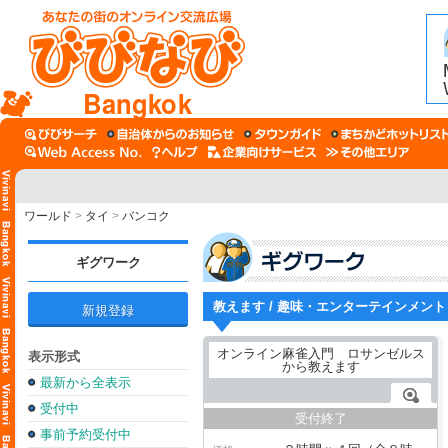
Bangkok
ワールド
>
タイ
>
バンコク
ギグワーク
教えます / 趣味・エンターテインメント
新規登録
表示形式
最新から全表示
受付中
受付終了
事前予約受付中