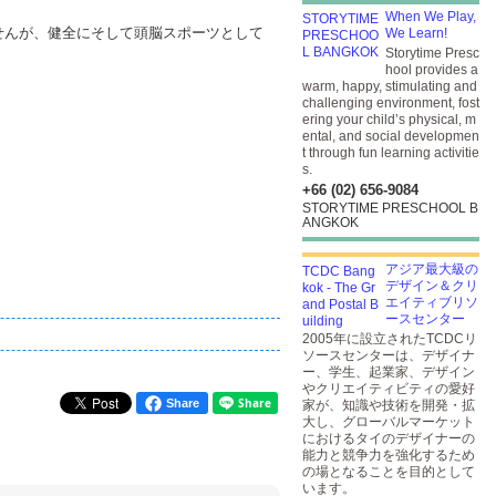
When We Play,
せんが、健全にそして頭脳スポーツとして
We Learn!
Storytime Presc
hool provides a
warm, happy, stimulating and
challenging environment, fost
ering your child’s physical, m
ental, and social developmen
t through fun learning activitie
s.
+66 (02) 656-9084
STORYTIME PRESCHOOL B
ANGKOK
アジア最大級の
デザイン＆クリ
エイティブリソ
ースセンター
2005年に設立されたTCDCリ
ソースセンターは、デザイナ
ー、学生、起業家、デザイン
やクリエイティビティの愛好
Share
家が、知識や技術を開発・拡
大し、グローバルマーケット
におけるタイのデザイナーの
能力と競争力を強化するため
の場となることを目的として
います。