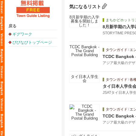
気になるリスト
まちかどホットリ
戻る
8月新学期の入学
STORYTIME PRES
ギグワーク
びびなびトップページ
タウンガイド
/
エ
TCDC Bangkok -
アジア最大級のデザ
タウンガイド
/
各
タイ日本人学生
JSATタイ日本人
タウンガイド
/
エ
TCDC Bangkok -
アジア最大級のデザ