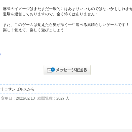
麻雀のイメージはまだまだ一般的にはあまりいいものではないかもしれま
道場を運営しておりますので、全く怖くはありません！
また、このゲームは覚えたら奥が深く一生遊べる素晴らしいゲームです！
楽しく覚えて、楽しく遊びましょう！
s
ア]
ロサンゼルスから
変更日 :
2021/02/10
総閲覧数 :
2627 人