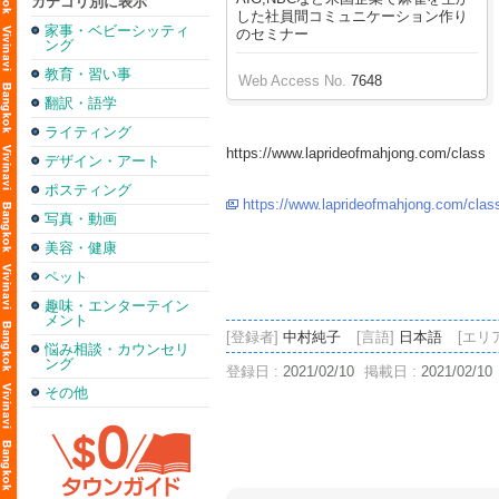
カテゴリ別に表示
した社員間コミュニケーション作り
家事・ベビーシッティ
のセミナー
ング
教育・習い事
Web Access No.
7648
翻訳・語学
ライティング
https://www.laprideofmahjong.com/class
デザイン・アート
ポスティング
https://www.laprideofmahjong.com/clas
写真・動画
美容・健康
ペット
趣味・エンターテイン
メント
[登録者]
中村純子
[言語]
日本語
[エリ
悩み相談・カウンセリ
ング
登録日 :
2021/02/10
掲載日 :
2021/02/10
その他