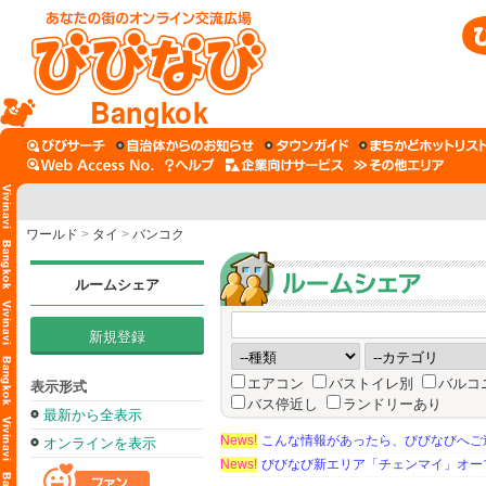
Bangkok
ワールド
>
タイ
>
バンコク
ルームシェア
新規登録
エアコン
バストイレ別
バルコ
表示形式
バス停近し
ランドリーあり
最新から全表示
News!
こんな情報があったら、びびなびへご
オンラインを表示
News!
びびなび新エリア「チェンマイ」オー