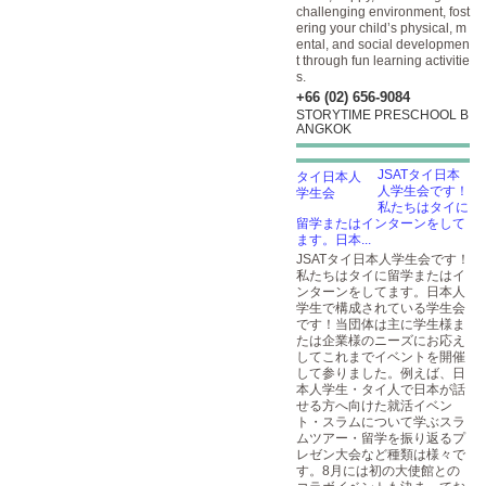
challenging environment, fost
ering your child’s physical, m
ental, and social developmen
t through fun learning activitie
s.
+66 (02) 656-9084
STORYTIME PRESCHOOL B
ANGKOK
JSATタイ日本
人学生会です！
私たちはタイに
留学またはインターンをして
ます。日本...
JSATタイ日本人学生会です！
私たちはタイに留学またはイ
ンターンをしてます。日本人
学生で構成されている学生会
です！当団体は主に学生様ま
たは企業様のニーズにお応え
してこれまでイベントを開催
して参りました。例えば、日
本人学生・タイ人で日本が話
せる方へ向けた就活イベン
ト・スラムについて学ぶスラ
ムツアー・留学を振り返るプ
レゼン大会など種類は様々で
す。8月には初の大使館との