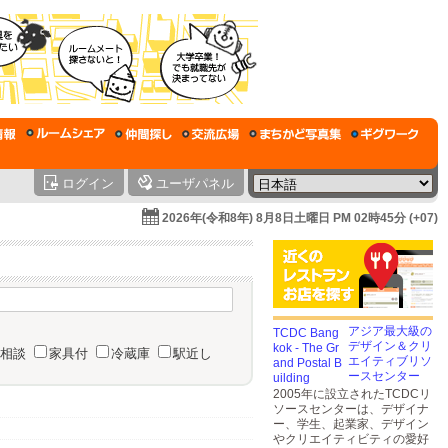
ログイン
ユーザパネル
2026年(令和8年) 8月8日土曜日 PM 02時45分 (+07)
アジア最大級の
デザイン＆クリ
相談
家具付
冷蔵庫
駅近し
エイティブリソ
ースセンター
2005年に設立されたTCDCリ
ソースセンターは、デザイナ
ー、学生、起業家、デザイン
やクリエイティビティの愛好