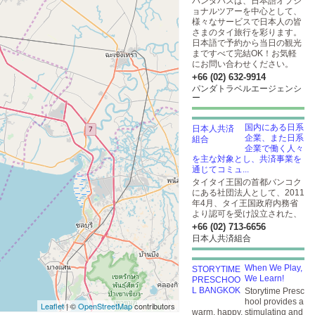
パンダバスは、日本語オプシ
ョナルツアーを中心として、
様々なサービスで日本人の皆
さまのタイ旅行を彩ります。
日本語で予約から当日の観光
まですべて完結OK！お気軽
にお問い合わせください。
+66 (02) 632-9914
パンダトラベルエージェンシ
ー
国内にある日系
企業、また日系
企業で働く人々
を主な対象とし、共済事業を
通じてコミュ...
タイタイ王国の首都バンコク
にある社団法人として、2011
年4月、タイ王国政府内務省
より認可を受け設立された、
+66 (02) 713-6656
日本人共済組合
When We Play,
We Learn!
Storytime Presc
hool provides a
Leaflet
| ©
OpenStreetMap
contributors
warm, happy, stimulating and