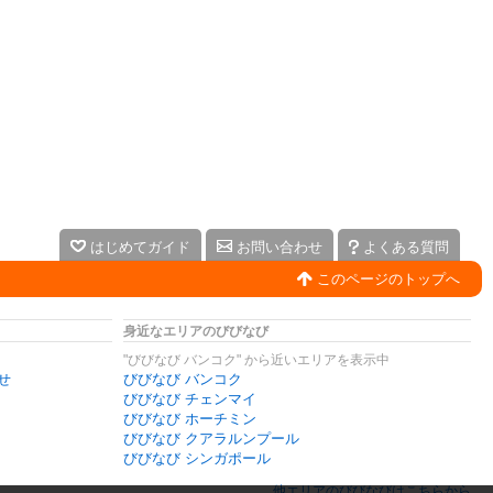
はじめてガイド
お問い合わせ
よくある質問
このページのトップへ
身近なエリアのびびなび
"びびなび バンコク" から近いエリアを表示中
せ
びびなび バンコク
びびなび チェンマイ
びびなび ホーチミン
びびなび クアラルンプール
びびなび シンガポール
他エリアのびびなびはこちらから