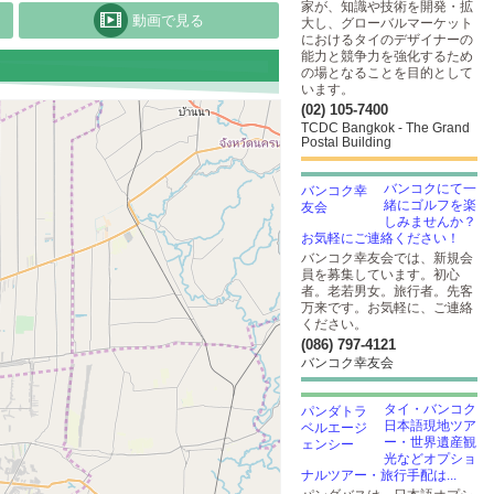
家が、知識や技術を開発・拡
動画で見る
大し、グローバルマーケット
におけるタイのデザイナーの
能力と競争力を強化するため
の場となることを目的として
います。
(02) 105-7400
TCDC Bangkok - The Grand
Postal Building
バンコクにて一
緒にゴルフを楽
しみませんか？
お気軽にご連絡ください！
バンコク幸友会では、新規会
員を募集しています。初心
者。老若男女。旅行者。先客
万来です。お気軽に、ご連絡
ください。
(086) 797-4121
バンコク幸友会
タイ・バンコク
日本語現地ツア
ー・世界遺産観
光などオプショ
ナルツアー・旅行手配は...