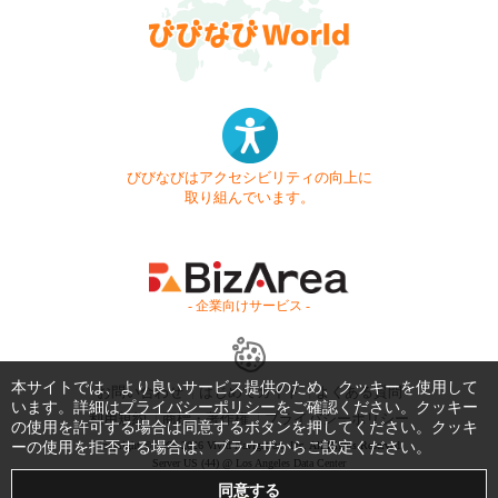
びびなびはアクセシビリティの向上に
取り組んでいます。
- 企業向けサービス -
本サイトでは、より良いサービス提供のため、クッキーを使用して
お問い合わせ
はじめてガイド
よくある質問
います。詳細は
プライバシーポリシー
をご確認ください。クッキー
利用規約
商標・著作権
プライバシーポリシー
の使用を許可する場合は同意するボタンを押してください。クッキ
ーの使用を拒否する場合は、ブラウザからご設定ください。
Copyright © 1999-2026 Vivid Navigation, Inc. All Rights Reserved.
Server US (44) @ Los Angeles Data Center