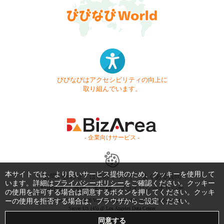
びびなびはアクセシビリティの向上に
取り組んでいます。
- 企業向けサービス -
本サイトでは、より良いサービス提供のため、クッキーを使用して
お問い合わせ
はじめてガイド
よくある質問
います。詳細は
プライバシーポリシー
をご確認ください。クッキー
利用規約
商標・著作権
プライバシーポリシー
の使用を許可する場合は同意するボタンを押してください。クッキ
ーの使用を拒否する場合は、ブラウザからご設定ください。
Copyright © 1999-2026 Vivid Navigation, Inc. All Rights Reserved.
Server US (45) @ Los Angeles Data Center