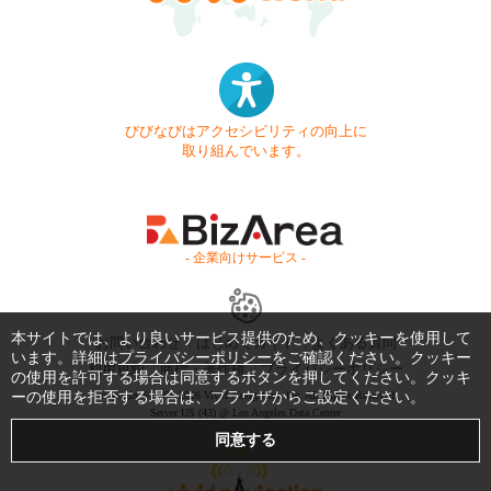
びびなびはアクセシビリティの向上に
取り組んでいます。
- 企業向けサービス -
本サイトでは、より良いサービス提供のため、クッキーを使用して
お問い合わせ
はじめてガイド
よくある質問
います。詳細は
プライバシーポリシー
をご確認ください。クッキー
利用規約
商標・著作権
プライバシーポリシー
の使用を許可する場合は同意するボタンを押してください。クッキ
ーの使用を拒否する場合は、ブラウザからご設定ください。
Copyright © 1999-2026 Vivid Navigation, Inc. All Rights Reserved.
Server US (43) @ Los Angeles Data Center