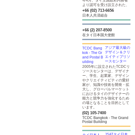
年4月、タイ王国政府内務省
より認可を受け設立された、
+66 (02) 713-6656
日本人共済組合
+66 (2) 207-8500
在タイ日本国大使館
アジア最大級の
デザイン＆クリ
エイティブリソ
ースセンター
2005年に設立されたTCDCリ
ソースセンターは、デザイナ
ー、学生、起業家、デザイン
やクリエイティビティの愛好
家が、知識や技術を開発・拡
大し、グローバルマーケット
におけるタイのデザイナーの
能力と競争力を強化するため
の場となることを目的として
います。
(02) 105-7400
TCDC Bangkok - The Grand
Postal Building
JSATタイ日本