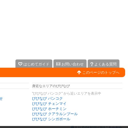
はじめてガイド
お問い合わせ
よくある質問
このページのトップへ
身近なエリアのびびなび
"びびなび バンコク" から近いエリアを表示中
せ
びびなび バンコク
びびなび チェンマイ
びびなび ホーチミン
びびなび クアラルンプール
びびなび シンガポール
他エリアのびびなびはこちらから