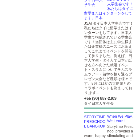
人学生会です！
私たちはタイに
留学またはインターンをして
ます。日本...
JSATタイ日本人学生会です！
私たちはタイに留学またはイ
ンターンをしてます。日本人
学生で構成されている学生会
です！当団体は主に学生様ま
たは企業様のニーズにお応え
してこれまでイベントを開催
して参りました。例えば、日
本人学生・タイ人で日本が話
せる方へ向けた就活イベン
ト・スラムについて学ぶスラ
ムツアー・留学を振り返るプ
レゼン大会など種類は様々で
す。8月には初の大使館との
コラボイベントも決まってお
り,ます...
+66 (90) 887-2309
タイ日本人学生会
When We Play,
We Learn!
Storytime Presc
hool provides a
warm, happy, stimulating and