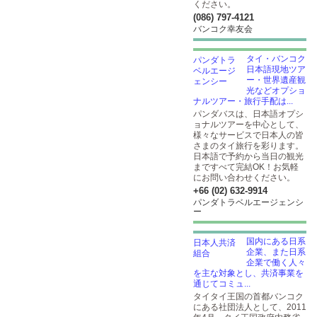
ください。
(086) 797-4121
バンコク幸友会
タイ・バンコク
日本語現地ツア
ー・世界遺産観
光などオプショ
ナルツアー・旅行手配は...
パンダバスは、日本語オプシ
ョナルツアーを中心として、
様々なサービスで日本人の皆
さまのタイ旅行を彩ります。
日本語で予約から当日の観光
まですべて完結OK！お気軽
にお問い合わせください。
+66 (02) 632-9914
パンダトラベルエージェンシ
ー
国内にある日系
企業、また日系
企業で働く人々
を主な対象とし、共済事業を
通じてコミュ...
タイタイ王国の首都バンコク
にある社団法人として、2011