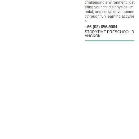
challenging environment, fost
ering your child’s physical, m
ental, and social developmen
t through fun learning activitie
s.
+66 (02) 656-9084
STORYTIME PRESCHOOL B
ANGKOK