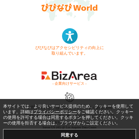
びびなびはアクセシビリティの向上に
取り組んでいます。
- 企業向けサービス -
本サイトでは、より良いサービス提供のため、クッキーを使用して
お問い合わせ
はじめてガイド
よくある質問
います。詳細は
プライバシーポリシー
をご確認ください。クッキー
利用規約
商標・著作権
プライバシーポリシー
の使用を許可する場合は同意するボタンを押してください。クッキ
ーの使用を拒否する場合は、ブラウザからご設定ください。
Copyright © 1999-2026 Vivid Navigation, Inc. All Rights Reserved.
Server US (45) @ Los Angeles Data Center