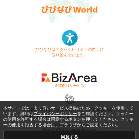
びびなびはアクセシビリティの向上に
取り組んでいます。
- 企業向けサービス -
本サイトでは、より良いサービス提供のため、クッキーを使用して
お問い合わせ
はじめてガイド
よくある質問
います。詳細は
プライバシーポリシー
をご確認ください。クッキー
利用規約
商標・著作権
プライバシーポリシー
の使用を許可する場合は同意するボタンを押してください。クッキ
ーの使用を拒否する場合は、ブラウザからご設定ください。
Copyright © 1999-2026 Vivid Navigation, Inc. All Rights Reserved.
Server US (75) @ Los Angeles Data Center