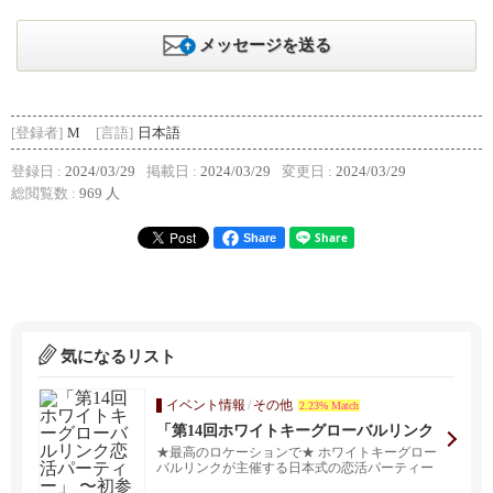
メッセージを送る
[登録者]
M
[言語]
日本語
登録日 :
2024/03/29
掲載日 :
2024/03/29
変更日 :
2024/03/29
総閲覧数 :
969 人
Share
気になるリスト
イベント情報
/
その他
2.23% Match
「第14回ホワイトキーグローバルリンク
恋活パーティー」 〜初参加・一人参加中
★最高のロケーションで★ ホワイトキーグロー
心〜
バルリンクが主催する日本式の恋活パーティー
ゲームが再びバ...