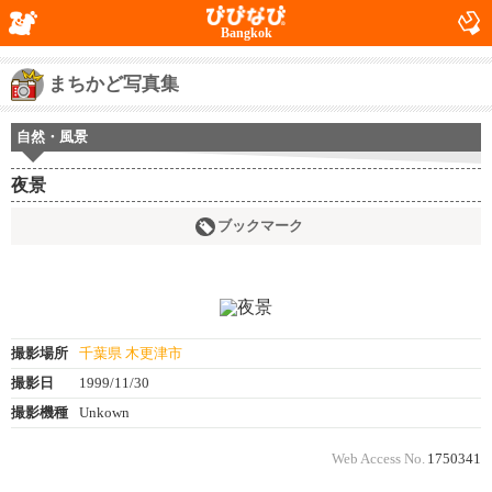
Bangkok
まちかど写真集
自然・風景
夜景
ブックマーク
撮影場所
千葉県 木更津市
撮影日
1999/11/30
撮影機種
Unkown
Web Access No.
1750341