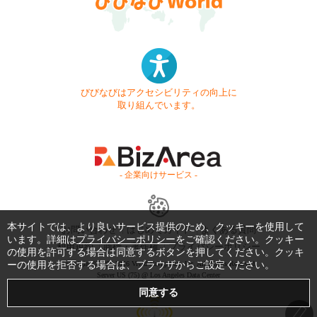
びびなびはアクセシビリティの向上に
取り組んでいます。
- 企業向けサービス -
本サイトでは、より良いサービス提供のため、クッキーを使用して
お問い合わせ
はじめてガイド
よくある質問
います。詳細は
プライバシーポリシー
をご確認ください。クッキー
利用規約
商標・著作権
プライバシーポリシー
の使用を許可する場合は同意するボタンを押してください。クッキ
Copyright © 1999-2026 Vivid Navigation, Inc. All Rights Reserved.
ーの使用を拒否する場合は、ブラウザからご設定ください。
Server US (75) @ Los Angeles Data Center