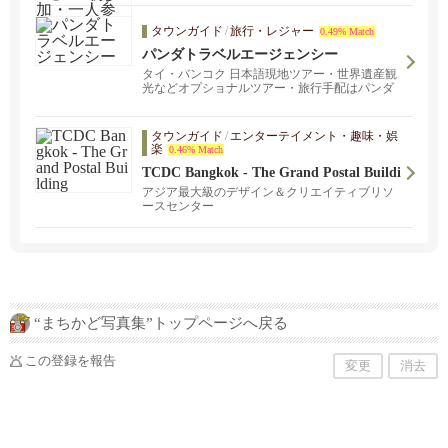
タウンガイド
/
旅行・レジャー
0.49% Match
パンダトラベルエージェンシー
タイ・バンコク 日本語現地ツアー・世界遺産観
光などオプショナルツアー・旅行手配はパンダ
バスにお任せ！
タウンガイド
/
エンターテイメント・趣味・娯
楽
0.46% Match
TCDC Bangkok - The Grand Postal Buildi
ng
アジア最大級のデザイン＆クリエイティブリソ
ースセンター
“まちかど写真集”トップページへ戻る
この登録を報告
変更
消去