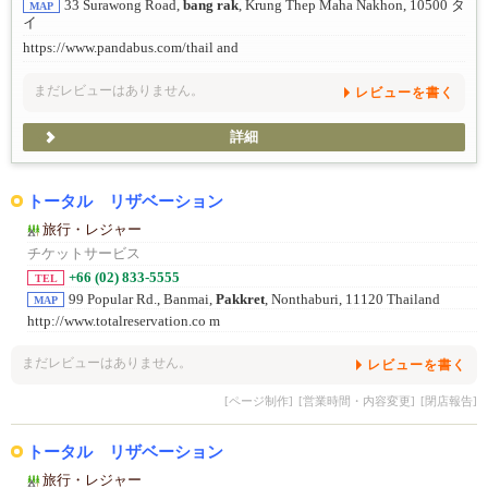
33 Surawong Road,
bang rak
, Krung Thep Maha Nakhon, 10500 タ
MAP
イ
https://www.pandabus.com/thail and
まだレビューはありません。
レビューを書く
詳細
トータル リザベーション
旅行・レジャー
チケットサービス
+66 (02) 833-5555
TEL
99 Popular Rd., Banmai,
Pakkret
, Nonthaburi, 11120 Thailand
MAP
http://www.totalreservation.co m
まだレビューはありません。
レビューを書く
[ページ制作]
[営業時間・内容変更]
[閉店報告]
トータル リザベーション
旅行・レジャー